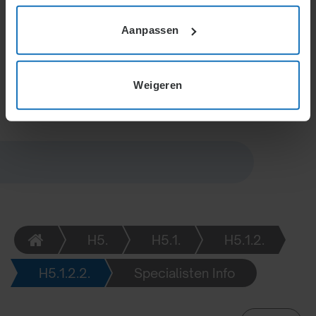
Loon wordt doorbetaald en arbeidsduur kan parttime
aangepast worden. Raadpleging van medewerkers
Aanpassen
wordt meestal tijdens werktijd uitgevoerd, maar
hoeft buiten werktijd niet als arbeidstijd te worden
vergoed.
Weigeren
H5.
H5.1.
H5.1.2.
H5.1.2.2.
Specialisten Info