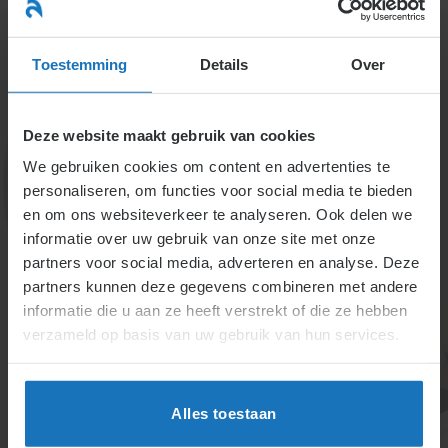
Ga
naar
menu
inhoud
Toestemming
Details
Over
Deze website maakt gebruik van cookies
We gebruiken cookies om content en advertenties te
personaliseren, om functies voor social media te bieden
en om ons websiteverkeer te analyseren. Ook delen we
informatie over uw gebruik van onze site met onze
5.1.2.2. Vaststellen uren
partners voor social media, adverteren en analyse. Deze
partners kunnen deze gegevens combineren met andere
(voor overig werk)
informatie die u aan ze heeft verstrekt of die ze hebben
ondernemingsraad
verzameld op basis van uw gebruik van hun services.
Ondernemingsraadleden hebben recht op
vastgestelde uren voor overleg, voorbereiding en
Alles toestaan
informatieverwerking, afhankelijk van hun functie.