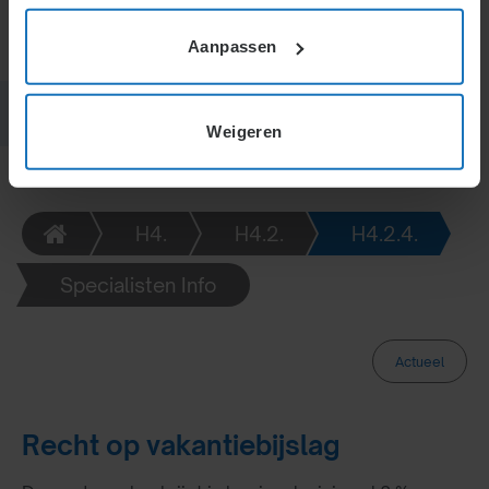
Aanpassen
Weigeren
H4.
H4.2.
H4.2.4.
Specialisten Info
Actueel
Recht op vakantiebijslag