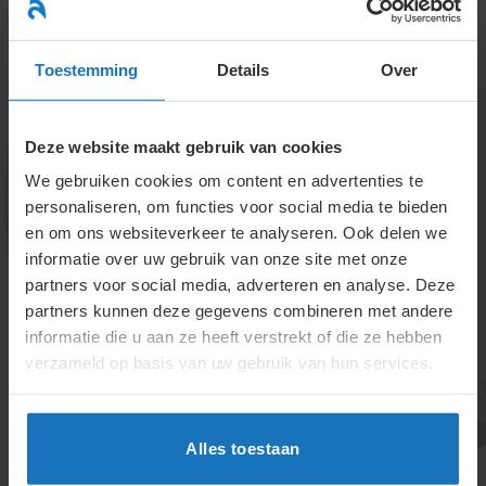
Ga
naar
menu
inhoud
Toestemming
Details
Over
Deze website maakt gebruik van cookies
We gebruiken cookies om content en advertenties te
personaliseren, om functies voor social media te bieden
en om ons websiteverkeer te analyseren. Ook delen we
informatie over uw gebruik van onze site met onze
4.2.4. Vakantiegeld
partners voor social media, adverteren en analyse. Deze
partners kunnen deze gegevens combineren met andere
Vakantiebijslag is 8% van het loon, met een maximum
informatie die u aan ze heeft verstrekt of die ze hebben
bij hogere lonen. Cao’s kunnen hiervan afwijken.
verzameld op basis van uw gebruik van hun services.
Vakantiegeld wordt jaarlijks uitbetaald, meestal in
mei of juni. Bij beëindiging van een contract is de
vakantiebijslag direct verschuldigd over het
Alles toestaan
opgebouwde loon.