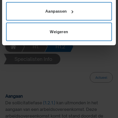
Aanpassen
Weigeren
H1.
H1.2
Specialisten Info
Actueel
Aangaan
De sollicitatiefase
(1.2.1.)
kan uitmonden in het
aangaan van een arbeidsovereenkomst. Deze
arbeidsovereenkomst komt tot stand doordat de