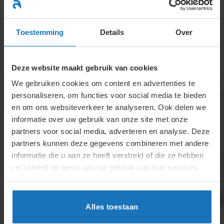
Ga
naar
menu
inhoud
Toestemming
Details
Over
Deze website maakt gebruik van cookies
We gebruiken cookies om content en advertenties te
personaliseren, om functies voor social media te bieden
1.2. Tot stand komen van de arbeidsovereenkomst
en om ons websiteverkeer te analyseren. Ook delen we
Een arbeidsovereenkomst komt tot stand bij
informatie over uw gebruik van onze site met onze
wederzijdse aanvaarding, schriftelijk of mondeling.
partners voor social media, adverteren en analyse. Deze
Nietigheid kan optreden bij strijd met de wet,
partners kunnen deze gegevens combineren met andere
vernietigbaarheid bij dwang of bedrog. Na het sluiten
informatie die u aan ze heeft verstrekt of die ze hebben
van de overeenkomst moet de werkgever schriftelijk
verzameld op basis van uw gebruik van hun services.
bepaalde gegevens aan de medewerker verstrekken.
Alles toestaan