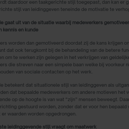
rdt daardoor een taakgerichte stijl toegepast, dan kan e
richte stijl van leidinggeven teneinde de motivatie te verho
 gaat uit van de situatie waarbij medewerkers gemotiveer
un kennis en kunde
s worden dan gemotiveerd doordat zij de kans krijgen om z
nt dat ook terugkomt bij de behandeling van de betere fu
n om te werken zijn gelegen in het verkrijgen van geldelijke
s die streven naar een simpele baan welke bij voorkeur ni
ouden van sociale contacten op het werk.
 betekent dat situationele stijl van leidinggeven als uitga
den dat bepaalde medewerkers om andere motieven het wer
vende op de hoogte is van wat “zijn” mensen beweegt. Da
ichting gestuurd worden, zonder dat er voor hen bepaald w
t er waarden worden opgedrongen.
te leidinggevende stijl vraagt om maatwerk