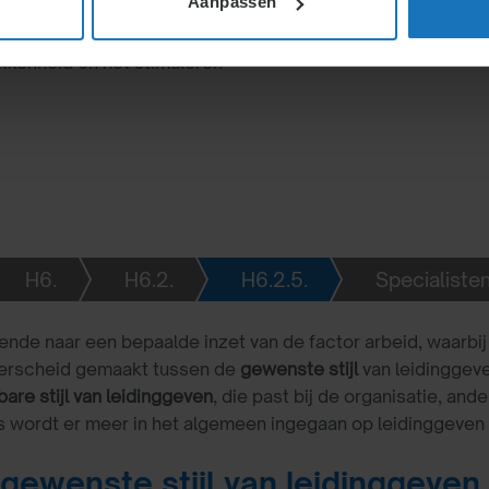
Aanpassen
uimte, stimuleren
 Belangrijke kernpunten
kkenheid en het stimuleren
H6.
H6.2.
H6.2.5.
Specialisten
en is het sturen van het gedrag van anderen in de gewenste
ende naar een bepaalde inzet van de factor arbeid, waarbi
erscheid gemaakt tussen de
gewenste stijl
van leidinggeve
bare stijl van leidinggeven
, die past bij de organisatie, an
 wordt er meer in het algemeen ingegaan op leidinggeven
 gewenste stijl van leidinggeven