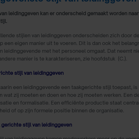
jl van leidinggeven kan er onderscheid gemaakt worden naar
ijl.
llende stijlen van leidinggeven onderscheiden zich door 
p een eigen manier uit te voeren. Dit is dan ook het belang
 leidinggevende met het personeel omgaat. Dat neemt nie
 andere manier is te karakteriseren, zie hoofdstuk (C.).
ichte stijl van leidinggeven
arin een leidinggevende een taakgerichte stijl toepast, i
en wat zij moeten en doen en hoe zij moeten werken. Een der
satie en formalisatie. Een efficiënte productie staat centr
eid of op zijn formele positie binnen de organisatie.
 gerichte stijl van leidinggeven
tijl van leidinggeven komen medewerkers meer op de voorgr