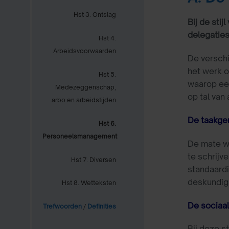
Hst 3. Ontslag
Bij de sti
delegatiest
Hst 4.
Arbeidsvoorwaarden
De verschi
het werk o
Hst 5.
waarop een
Medezeggenschap,
op tal van
arbo en arbeidstijden
De taakger
Hst 6.
Personeelsmanagement
De mate wa
te schrijv
Hst 7. Diversen
standaardi
deskundigh
Hst 8. Wetteksten
De sociaal
Trefwoorden
/
Definities
Bij deze s