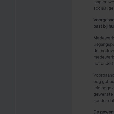
laag en wo
sociaal ge
Voorgaande
past bij h
Medewerker
uitgangspu
de motieve
medewerker
het onderh
Voorgaande
oog gehou
leidingge
gewenste r
zonder da
De gewens