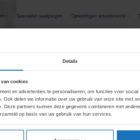
en
Specialist raadplegen
Opleidingen arbeidsrecht
oontransparantie
Ziekte
Meer
Details
jl van
 van cookies
ent en advertenties te personaliseren, om functies voor social
. Ook delen we informatie over uw gebruik van onze site met on
 en motiveren
e. Deze partners kunnen deze gegevens combineren met andere i
erzameld op basis van uw gebruik van hun services.
n eenheid, afgestemd op
iëren van taakgericht tot