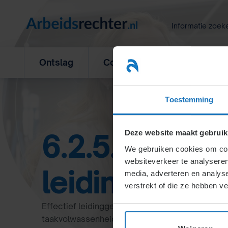
Ga
naar
Informatie zoek
inhoud
Ontslag
Concurrentiebeding
L
Toestemming
6.2.5.2. De sti
Deze website maakt gebruik
We gebruiken cookies om cont
websiteverkeer te analyseren
leidinggeven
media, adverteren en analys
verstrekt of die ze hebben v
Effectief leidinggeven combineert maatwerk e
taakvolwassenheid van medewerkers. Stijlen var