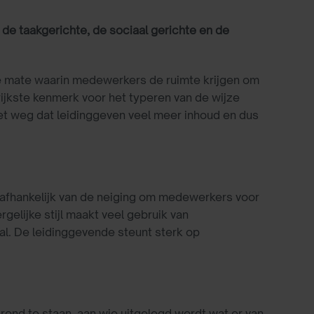
 de taakgerichte, de sociaal gerichte en de
de mate waarin medewerkers de ruimte krijgen om
rijkste kenmerk voor het typeren van de wijze
t weg dat leidinggeven veel meer inhoud en dus
s afhankelijk van de neiging om medewerkers voor
gelijke stijl maakt veel gebruik van
aal. De leidinggevende steunt sterk op
ond te staan, aan wie uitgelegd wordt wat er van