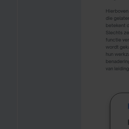
Hierboven 
die gelate
betekent d
Slechts ze
functie ve
wordt geka
hun werkza
benadering
van leidin