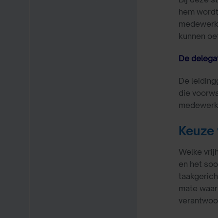
hem wordt 
medewerker
kunnen oe
De delegat
De leiding
die voorw
medewerker
Keuze 
Welke vrij
en het soo
taakgerich
mate waari
verantwoor