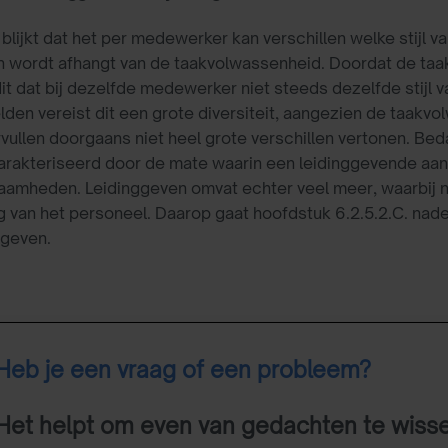
blijkt dat het per medewerker kan verschillen welke stijl v
n wordt afhangt van de taakvolwassenheid. Doordat de taa
it dat bij dezelfde medewerker niet steeds dezelfde stijl v
lden vereist dit een grote diversiteit, aangezien de taak
rvullen doorgaans niet heel grote verschillen vertonen. B
rakteriseerd door de mate waarin een leidinggevende aan 
amheden. Leidinggeven omvat echter veel meer, waarbij n
 van het personeel. Daarop gaat hoofdstuk 6.2.5.2.C. nader 
ggeven.
Heb je een vraag of een probleem?
Het helpt om even van gedachten te wiss