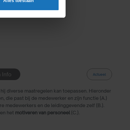
Alles toestaan
 Info
Actueel
 richting. Door het geven van leiding streeft de
j hij diverse maatregelen kan toepassen. Hieronder
n, die past bij de medewerker en zijn functie (A.)
dere medewerkers en de leidinggevende zelf (B.).
 en het
motiveren van personeel
(C.).