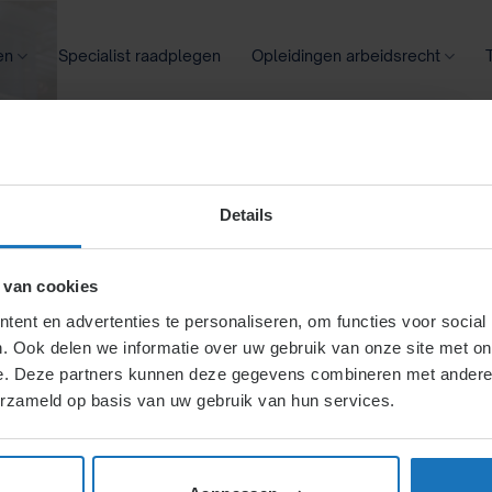
en
Specialist raadplegen
Opleidingen arbeidsrecht
oontransparantie
Ziekte
Meer
Details
ard
 van cookies
ent en advertenties te personaliseren, om functies voor social
. Ook delen we informatie over uw gebruik van onze site met on
regeling
e. Deze partners kunnen deze gegevens combineren met andere i
erzameld op basis van uw gebruik van hun services.
eld met specifieke grenzen
sten en zondagarbeid