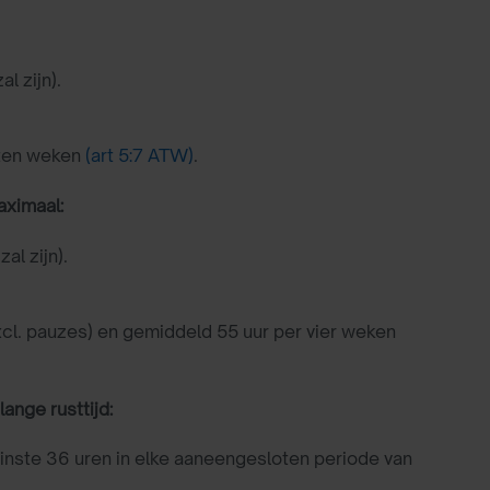
l zijn).
oten weken
(art 5:7 ATW)
.
aximaal:
al zijn).
cl. pauzes) en gemiddeld 55 uur per vier weken
nge rusttijd:
inste 36 uren in elke aaneengesloten periode van