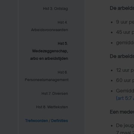
De arbeids
Hst 3. Ontslag
9 uur pe
Hst 4.
Arbeidsvoorwaarden
45 uur 
gemidde
Hst 5.
Medezeggenschap,
De arbeids
arbo en arbeidstijden
12 uur p
Hst 6.
60 uur 
Personeelsmanagement
Gemidde
Hst 7. Diversen
(art 5:
Hst 8. Wetteksten
Een medewe
Trefwoorden
/
Definities
De jeug
7 maal 