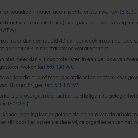
n en jeugdigen mogen geen nachtdiensten werken
(5.3.3.)
.
tdienst is maximaal 10 uur (excl. pauzes). Daarna volgt ee
-1 ATW)
niet meer dan gemiddeld 40 uur per week in een periode v
of gedeeltelijk in nachtdiensten wordt verricht.
n niet meer dan vijf nachtdiensten in een periode van twe
gesloten weken
(art 5:8-1 ATW)
.
ewerker die drie of meer nachtdiensten achterelkaar gew
 van 48 uren krijgen
(art 5:8-1 ATW)
.
kers die overgaan op nachtarbeid krijgen de gelegenhei
aan
(5.2.2.5.)
.
ijkende regeling kan er gelden als de aard van de arbeid m
t en dit door het op een andere wijze organiseren van het w