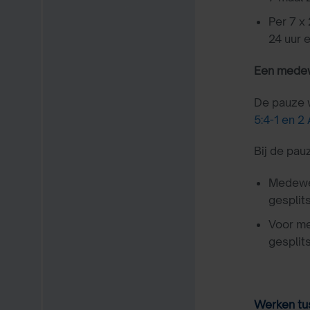
Per 7 x
24 uur 
Een medewe
De pauze w
5:4-1 en 2
Bij de pau
Medewer
gesplit
Voor me
gesplit
Werken tus