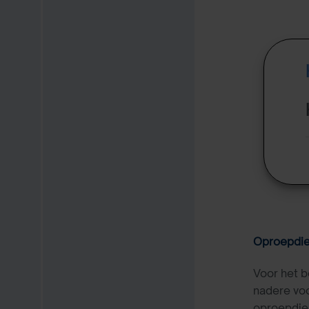
Oproepdie
Voor het 
nadere vo
oproepdien