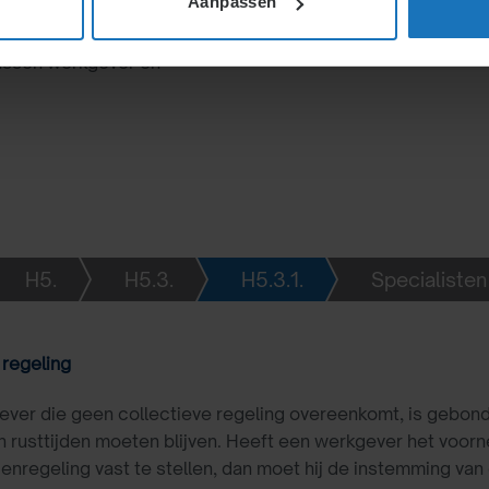
Aanpassen
t- of feestdagen worden
ngen worden meestal
tussen werkgever en
H5.
H5.3.
H5.3.1.
Specialisten
 regeling
ever die geen collectieve regeling overeenkomt, is gebo
n rusttijden moeten blijven. Heeft een werkgever het vo
denregeling vast te stellen, dan moet hij de instemming v