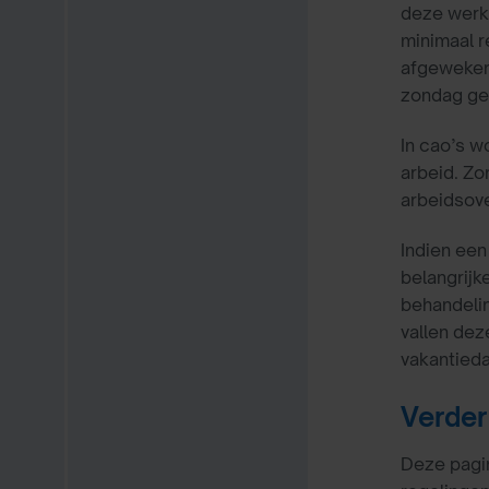
deze werk
minimaal r
afgewek
zondag ge
In cao’s 
arbeid. Zon
arbeidsov
Indien een
belangrij
behandelin
vallen dez
vakantied
Verder
Deze pagin