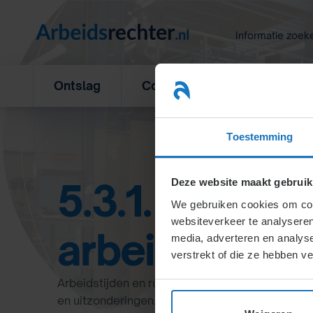
Ga
naar
Informatie zoek
inhoud
Ontslag
Concurrentiebeding
L
Toestemming
5.3.1. Standa
Deze website maakt gebruik
We gebruiken cookies om cont
websiteverkeer te analyseren
arbeidstijden
media, adverteren en analys
verstrekt of die ze hebben v
Arbeidstijden en rusttijden zijn wettelijk gereg
en uitzonderingen. Nachtdiensten, oproepdien