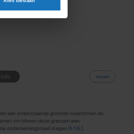
Alles toestaan
 Info
Actueel
nden aan onderstaande grenzen waarbinnen de
ornemen om binnen deze grenzen een
an de ondernemingsraad vragen
(5.1.6.)
.