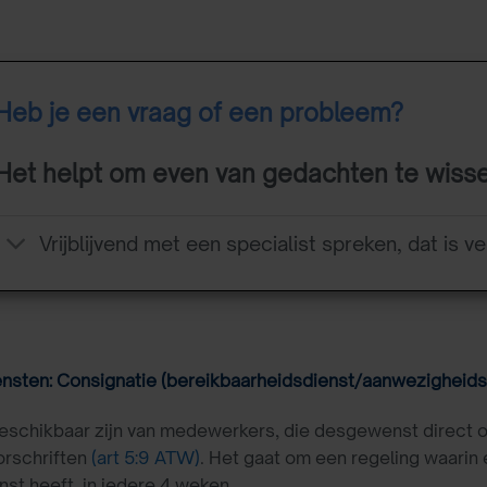
Heb je een vraag of een probleem?
Het helpt om even van gedachten te wiss
Vrijblijvend met een specialist spreken, dat is ve
nsten: Consignatie (bereikbaarheidsdienst/aanwezigheids
beschikbaar zijn van medewerkers, die desgewenst direct
orschriften
(art 5:9 ATW)
. Het gaat om een regeling waarin
st heeft, in iedere 4 weken.