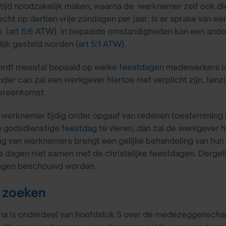
tijd noodzakelijk maken, waarna de werknemer zelf ook di
echt op dertien vrije zondagen per jaar. Is er sprake van e
en
(art 5:6 ATW).
In bepaalde omstandigheden kan een ander
lijk gesteld worden
(art 5:1 ATW)
.
wordt meestal bepaald op welke
feestdagen
medewerkers loo
der cao zal een werkgever hiertoe niet verplicht zijn, tenzi
ereenkomst.
 werknemer tijdig onder opgaaf van redenen toestemming 
ke godsdienstige
feestdag
te vieren, dan zal de werkgever
g van werknemers brengt een gelijke behandeling van hun 
e dagen niet samen met de christelijke feestdagen. Dergeli
agen beschouwd worden.
 zoeken
a is onderdeel van hoofdstuk 5 over de medezeggenschap. U