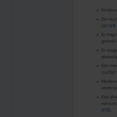
Kindere
De nach
(art 5:8
Er mag 
geheel 
Er moge
aaneen
Een med
rusttijd
Medewer
onderg
Een afw
verrich
ATB)
.