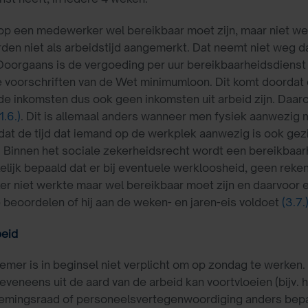
p een medewerker wel bereikbaar moet zijn, maar niet wer
orden niet als arbeidstijd aangemerkt. Dat neemt niet weg d
oorgaans is de vergoeding per uur bereikbaarheidsdienst la
e voorschriften van de Wet minimumloon. Dit komt doordat d
e inkomsten dus ook geen inkomsten uit arbeid zijn. Daaro
1.6.)
. Dit is allemaal anders wanneer men fysiek aanwezig m
dat de tijd dat iemand op de werkplek aanwezig is ook gezi
 Binnen het sociale zekerheidsrecht wordt een bereikbaarh
kelijk bepaald dat er bij eventuele werkloosheid, geen re
 niet werkte maar wel bereikbaar moet zijn en daarvoor e
beoordelen of hij aan de weken- en jaren-eis voldoet
(3.7.
eid
mer is in beginsel niet verplicht om op zondag te werken.
t eveneens uit de aard van de arbeid kan voortvloeien (bijv.
emingsraad of personeelsvertegenwoordiging anders bep