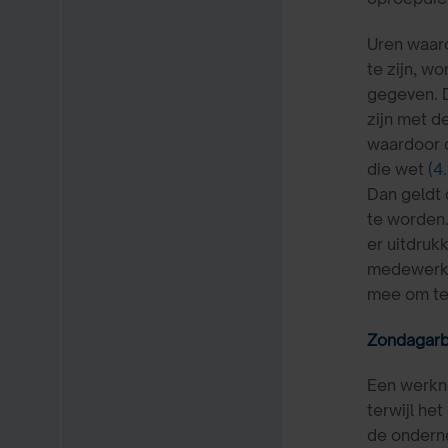
Uren waaro
te zijn, w
gegeven. D
zijn met d
waardoor d
die wet
(4.
Dan geldt 
te worden.
er uitdruk
medewerker
mee om te 
Zondagarb
Een werkne
terwijl he
de ondern