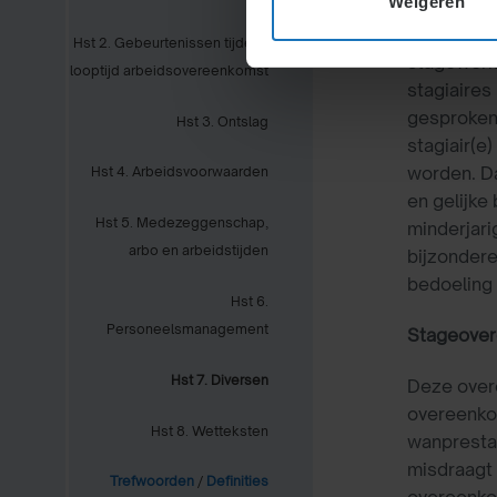
Weigeren
In geval 
Hst 2. Gebeurtenissen tijdens
stagewerkz
looptijd arbeidsovereenkomst
stagiaires
gesproken
Hst 3. Ontslag
stagiair(e
worden. Da
Hst 4. Arbeidsvoorwaarden
en gelijke
Hst 5. Medezeggenschap,
minderjari
arbo en arbeidstijden
bijzondere
bedoeling k
Hst 6.
Personeelsmanagement
Stageover
Hst 7. Diversen
Deze overe
overeenkom
Hst 8. Wetteksten
wanprestat
misdraagt 
Trefwoorden
/
Definities
overeenko