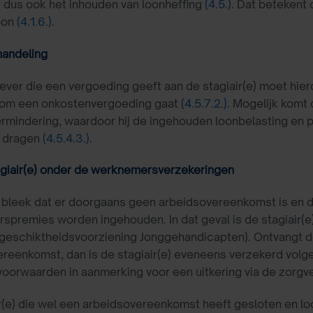
 dus ook het inhouden van loonheffing
(4.5.)
. Dat betekent
oon
(4.1.6.)
.
handeling
ver die een vergoeding geeft aan de stagiair(e) moet hier
n om een onkostenvergoeding gaat
(4.5.7.2.)
. Mogelijk komt
rmindering, waardoor hij de ingehouden loonbelasting en p
e dragen
(4.5.4.3.)
.
agiair(e) onder de werknemersverzekeringen
bleek dat er doorgaans geen arbeidsovereenkomst is en da
premies worden ingehouden. In dat geval is de stagiair(
eschiktheidsvoorziening Jonggehandicapten). Ontvangt de 
reenkomst, dan is de stagiair(e) eveneens verzekerd volg
oorwaarden in aanmerking voor een uitkering via de zorgve
r(e) die wel een arbeidsovereenkomst heeft gesloten en l