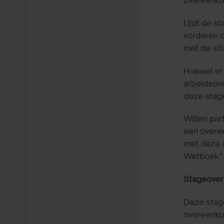
Lijdt de s
vorderen o
met de sit
Hoewel er 
arbeidsov
deze stag
Willen par
een overee
met deze a
Wetboek”
Stageover
Deze stage
overeenko