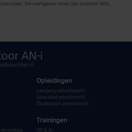
e ziektejaar. De werkgever moet dan premies WIA,
toor
AN-i
idsrechter.nl
Opleidingen
Leergang arbeidsrecht
Specialist arbeidsrecht
Strategisch arbeidsrecht
Trainingen
nst gedrag
HR & AI