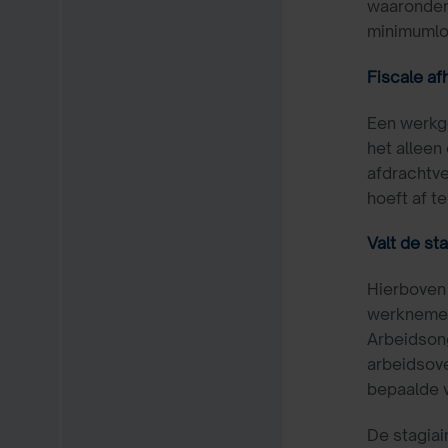
waaronder
minimuml
Fiscale af
Een werkge
het allee
afdrachtve
hoeft af t
Valt de st
Hierboven 
werknemers
Arbeidsong
arbeidsove
bepaalde v
De stagiai