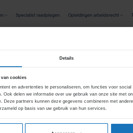
en
Specialist raadplegen
Opleidingen arbeidsrecht
oontransparantie
Ziekte
Meer
Details
 van cookies
ent en advertenties te personaliseren, om functies voor social
. Ook delen we informatie over uw gebruik van onze site met on
e. Deze partners kunnen deze gegevens combineren met andere i
H7.
Stage-overeenkomst
erzameld op basis van uw gebruik van hun services.
en arbeidsovereenkomst?