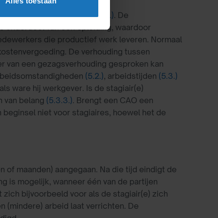
Alles toestaan
en arbeidsovereenkomst
(1.1.2.1.)
. De
s onderdeel van een opleiding, waardoor
 medewerkers die productief werk leveren. Normaal
kostenvergoeding. De verhouding tussen
t er van een gezagsverhouding gesproken kan
 arbeidsomstandigheden
(5.2.)
, arbeidstijden
(5.3.)
s ware hij werkgever. Is de stagiair(e)
en van belang
(5.3.3.)
. Brengt een CAO een
 beginsel niet voor stagiaires, hoewel het de
 of maanden) aangegaan. Na die tijd eindigt de
g is mogelijk, wanneer één van de partijen
 zich bijvoorbeeld voor als de stagiair(e) zich
 (mindere) arbeid laat verrichten. De
digd.