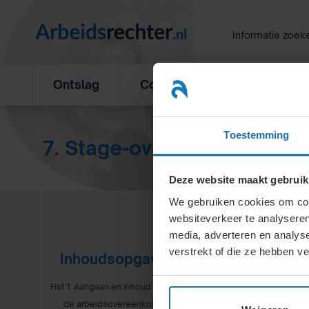
Ga
naar
Informatie zoek
inhoud
Ontslag
Concurrentiebeding
L
Toestemming
7. Stage-overeenkomst
Deze website maakt gebruik
We gebruiken cookies om cont
websiteverkeer te analyseren
media, adverteren en analys
verstrekt of die ze hebben v
Inhoudsopgave
Hst 1. Aangaan en inhoud van
Wel of ge
de arbeidsovereenkomst