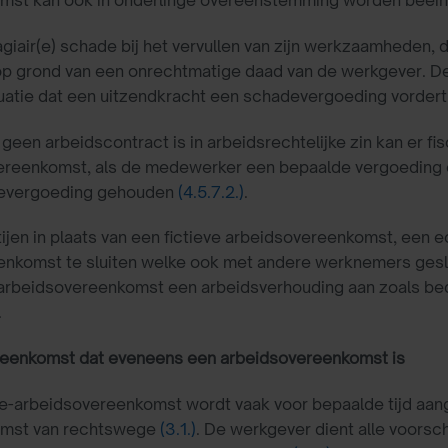
tagiair(e) schade bij het vervullen van zijn werkzaamheden,
p grond van een onrechtmatige daad van de werkgever. De v
uatie dat een uitzendkracht een schadevergoeding vordert
geen arbeidscontract is in arbeidsrechtelijke zin kan er fis
ereenkomst, als de medewerker een bepaalde vergoeding o
evergoeding gehouden
(4.5.7.2.)
.
tijen in plaats van een fictieve arbeidsovereenkomst, een
nkomst te sluiten welke ook met andere werknemers geslo
rbeidsovereenkomst een arbeidsverhouding aan zoals bedoel
.
eenkomst dat eveneens een arbeidsovereenkomst is
-arbeidsovereenkomst wordt vaak voor bepaalde tijd aangeg
mst van rechtswege
(3.1.)
. De werkgever dient alle voorsch