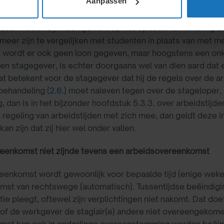
Aanpassen
van een stage-overeenkomst is er doorgaans niet tevens e
aamheden zijn vaak gericht op het opdoen van ervaring al
 meer zijn te vergelijken met studenten in plaats van met
 wordt er ook geen loon gegeven, maar hoogstens een on
) en stagegever, is echter doorgaans wel van dien aard da
t betekent voor de stagegever dat hij de regels over de
 behandeling
(2.6.)
moet naleven tegen over de stageloper, al
g, dan is in het bijzonder hoofdstuk 5.3.3. over arbeidstijd
 regeling van arbeidstijden met zich mee, dan geldt deze in
an zijn dat zij hier wel onder vallen.
eenkomst niet zijnde tevens een arbeidsovereenkomst
enkomst wordt gewoonlijk voor bepaalde tijd (enige weken
st van rechtswege (automatisch). Tussentijdse beëindigin
ie pleegt, oftewel zijn verplichtingen niet nakomt. Dat doet
of de werkgever de stagiair(e) andere niet overeengekomen
mst kan ook in onderlinge overeenstemming worden beëin