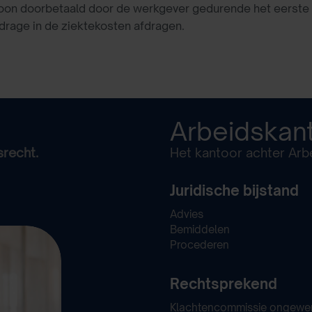
n loon doorbetaald door de werkgever gedurende het eerst
rage in de ziektekosten afdragen.
Arbeidskan
srecht.
Het kantoor achter Arbe
Juridische bijstand
Advies
Bemiddelen
Procederen
Rechtsprekend
Klachtencommissie ongewe