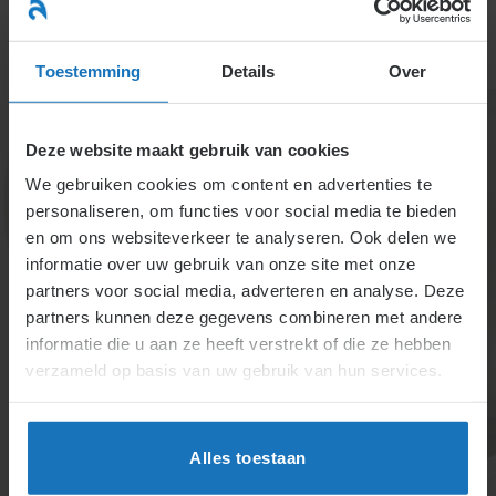
Ga
naar
menu
inhoud
Toestemming
Details
Over
Deze website maakt gebruik van cookies
We gebruiken cookies om content en advertenties te
personaliseren, om functies voor social media te bieden
en om ons websiteverkeer te analyseren. Ook delen we
informatie over uw gebruik van onze site met onze
6.3.1.3. De selectie van
partners voor social media, adverteren en analyse. Deze
partners kunnen deze gegevens combineren met andere
werknemers
informatie die u aan ze heeft verstrekt of die ze hebben
verzameld op basis van uw gebruik van hun services.
Selectieprocessen beoordelen kandidaten op
kennis, vaardigheden, belastbaarheid en persoonlijke
eigenschappen. Gesprekken, testen, assessments
Alles toestaan
en keuringen vormen onderdelen. Privacy en non-
discriminatie zijn essentieel. Sollicitanten dienen