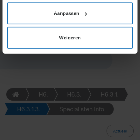
eerlijk te zijn over beperkingen. De keuze wordt
gemaakt met focus op geschiktheid voor functie-
Aanpassen
eisen en organisatievisie.
Weigeren
H6.
H6.3.
H6.3.1.
H6.3.1.3.
Specialisten Info
Actueel