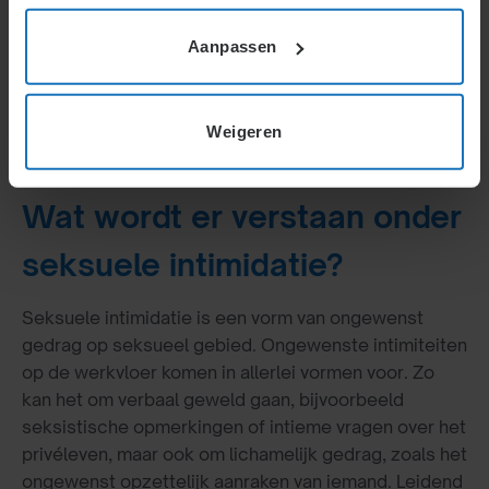
Aanpassen
Een werkgever die seksuele intimidatie op de
werkvloer wil voorkomen, kan een aantal zaken
regelen. In dit artikel worden er een aantal
Weigeren
onderdelen die daarbij van belang zijn uitgelegd.
Wat wordt er verstaan onder
seksuele intimidatie?
Seksuele intimidatie is een vorm van ongewenst
gedrag op seksueel gebied. Ongewenste intimiteiten
op de werkvloer komen in allerlei vormen voor. Zo
kan het om verbaal geweld gaan, bijvoorbeeld
seksistische opmerkingen of intieme vragen over het
privéleven, maar ook om lichamelijk gedrag, zoals het
ongewenst opzettelijk aanraken van iemand. Leidend