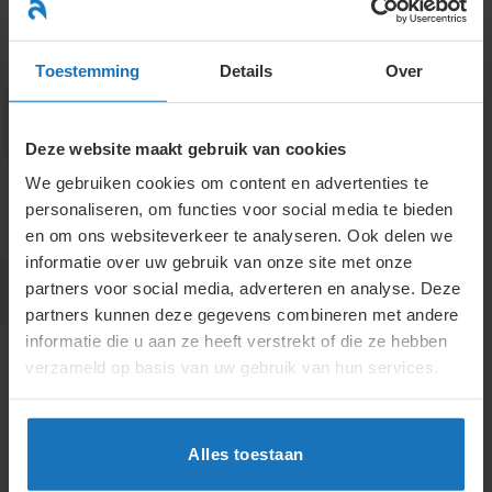
Ga
naar
menu
inhoud
Toestemming
Details
Over
Deze website maakt gebruik van cookies
7. Seksuele intimidatie
We gebruiken cookies om content en advertenties te
personaliseren, om functies voor social media te bieden
en om ons websiteverkeer te analyseren. Ook delen we
informatie over uw gebruik van onze site met onze
partners voor social media, adverteren en analyse. Deze
partners kunnen deze gegevens combineren met andere
informatie die u aan ze heeft verstrekt of die ze hebben
verzameld op basis van uw gebruik van hun services.
H7.
Seksuele intimidatie
Alles toestaan
Actueel