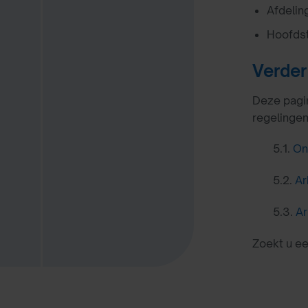
Afdelin
Hoofdst
Verder
Deze pagin
regelinge
5.1.
On
5.2.
Ar
5.3.
Ar
Zoekt u e