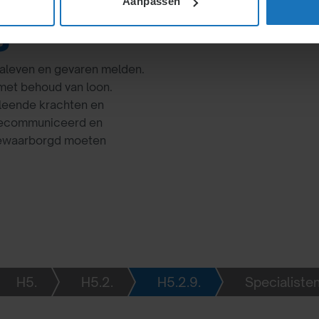
Aanpassen
s
aleven en gevaren melden.
met behoud van loon.
leende krachten en
 gecommuniceerd en
gewaarborgd moeten
H5.
H5.2.
H5.2.9.
Specialisten