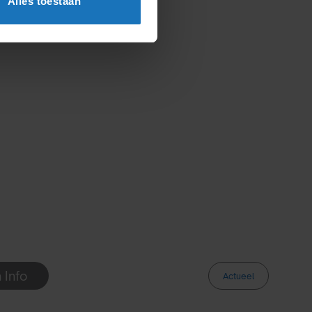
Alles toestaan
 Info
Actueel