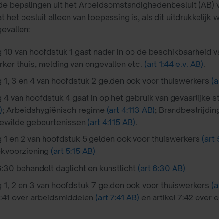
e bepalingen uit het Arbeidsomstandighedenbesluit (AB) v
t het besluit alleen van toepassing is, als dit uitdrukkelijk
evallen:
g 10 van hoofdstuk 1 gaat nader in op de beschikbaarheid 
rker thuis, melding van ongevallen etc.
(art 1:44 e.v. AB)
.
g 1, 3 en 4 van hoofdstuk 2 gelden ook voor thuiswerkers
(a
g 4 van hoofdstuk 4 gaat in op het gebruik van gevaarlijke 
)
; Arbeidshygiënisch regime
(art 4:113 AB)
; Brandbestrijdi
ewilde gebeurtenissen
(art 4:115 AB)
.
g 1 en 2 van hoofdstuk 5 gelden ook voor thuiswerkers
(art 
ekvoorziening
(art 5:15 AB)
 6:30 behandelt daglicht en kunstlicht
(art 6:30 AB)
g 1, 2 en 3 van hoofdstuk 7 gelden ook voor thuiswerkers
(a
 7:41 over arbeidsmiddelen
(art 7:41 AB)
en artikel 7:42 over 