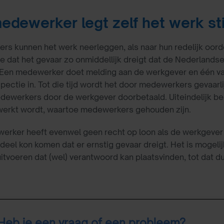
edewerker legt zelf het werk sti
s kunnen het werk neerleggen, als naar hun redelijk oordee
 dat het gevaar zo onmiddellijk dreigt dat de Nederlandse 
 Een medewerker doet melding aan de werkgever en één va
pectie in. Tot die tijd wordt het door medewerkers gevaarli
dewerkers door de werkgever doorbetaald. Uiteindelijk be
werkt wordt, waartoe medewerkers gehouden zijn.
rker heeft evenwel geen recht op loon als de werkgever a
rdeel kon komen dat er ernstig gevaar dreigt. Het is moge
uitvoeren dat (wel) verantwoord kan plaatsvinden, tot dat dui
Heb je een vraag of een probleem?