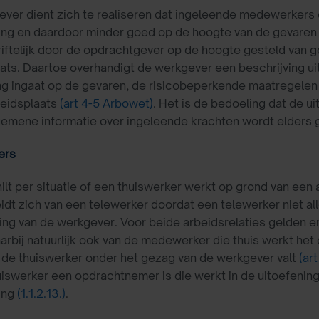
ver dient zich te realiseren dat ingeleende medewerkers ext
g en daardoor minder goed op de hoogte van de gevaren di
iftelijk door de opdrachtgever op de hoogte gesteld van ge
ats. Daartoe overhandigt de werkgever een beschrijving uit 
ng ingaat op de gevaren, de risicobeperkende maatregelen 
eidsplaats
(art 4-5 Arbowet)
. Het is de bedoeling dat de u
lgemene informatie over ingeleende krachten wordt elders
ers
ilt per situatie of een thuiswerker werkt op grond van een 
dt zich van een telewerker doordat een telewerker niet al
ing van de werkgever. Voor beide arbeidsrelaties gelden e
rbij natuurlijk ook van de medewerker die thuis werkt het
 de thuiswerker onder het gezag van de werkgever valt
(ar
uiswerker een opdrachtnemer is die werkt in de uitoefening
ing
(1.1.2.13.)
.