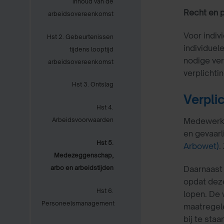
inhoud van de
Recht en p
arbeidsovereenkomst
Voor indiv
Hst 2. Gebeurtenissen
individuel
tijdens looptijd
nodige ve
arbeidsovereenkomst
verplichti
Hst 3. Ontslag
Verpli
Hst 4.
Medewerke
Arbeidsvoorwaarden
en gevaarl
Hst 5.
Arbowet)
.
Medezeggenschap,
Daarnaast 
arbo en arbeidstijden
opdat deze
Hst 6.
lopen. De 
Personeelsmanagement
maatregel
bij te sta