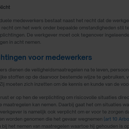
licht
iduele medewerkers bestaat naast het recht dat de werkg
e recht om het werk onder bepaalde omstandigheden stil t
rplichtingen. De werkgever moet ook tegenover ingeleende
ngen in acht nemen.
chtingen voor medewerkers
rs dienen de veiligheidsmaatregelen na te leven, persoo
ijke stoffen op de daarvoor bestemde wijze te gebruiken, 
 Zij moeten zich inzetten om de kennis en kunde van de voo
rust er op hen de verplichting om risicovolle situaties dir
 maatregelen kan nemen. Daarbij gaat het om situaties wa
werkgever is namelijk ook verplicht om er voor te zorgen d
en worden genomen die het gevaar wegnemen
(art 10 Arb
an bij het nemen van maatregelen waartoe hij gehouden is 