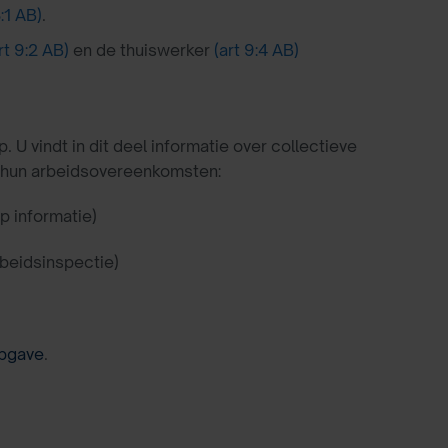
8:1 AB)
.
rt 9:2 AB)
en de thuiswerker
(art 9:4 AB)
 vindt in dit deel informatie over collectieve
 hun arbeidsovereenkomsten:
op informatie)
rbeidsinspectie)
pgave
.