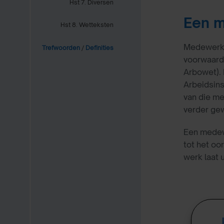
Hst 7. Diversen
Een m
Hst 8. Wetteksten
Medewerker
Trefwoorden
/
Definities
voorwaarde
Arbowet).
Arbeidsins
van die me
verder ge
Een medewe
tot het oo
werk laat 