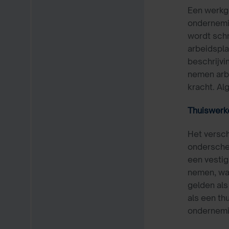
Een werkge
ondernemin
wordt schr
arbeidspla
beschrijvi
nemen arb
kracht. A
Thuiswerk
Het versch
onderschei
een vestig
nemen, waa
gelden als
als een th
ondernem