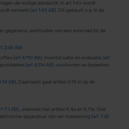
ragen de nodige aandacht. In art 1:43 wordt
 wordt vermeld
(art 1:43 AB)
. Dit gebeurt o.a. in de
van gegevens; aanhouden van een voorraad bij de
rt 2:45 AB)
stoffen
(art 4:110 AB)
; inventarisatie en evaluatie
(art
ngsmiddelen
(art 4:114 AB)
; voorkomen en beperken
5:14 AB)
, Daarnaast gaat artikel 5:15 in op de
rt 7:1 AB)
., evenwel niet artikel 6.4a en 6.11a. Ook
elektrische apparatuur zijn van toepassing
(art 7:42