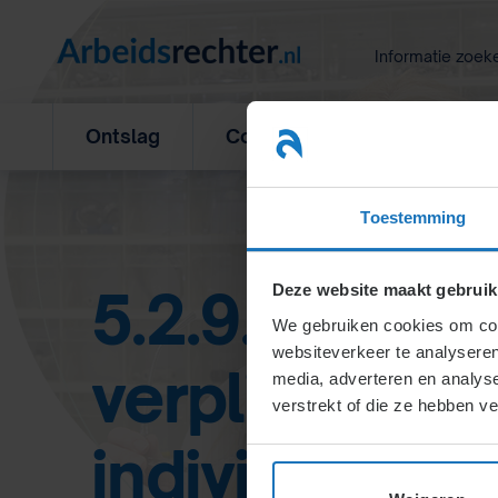
Ga
naar
Informatie zoek
inhoud
Ontslag
Concurrentiebeding
L
Toestemming
5.2.9. Rechte
Deze website maakt gebruik
We gebruiken cookies om cont
websiteverkeer te analyseren
verplichtinge
media, adverteren en analys
verstrekt of die ze hebben v
individuele (