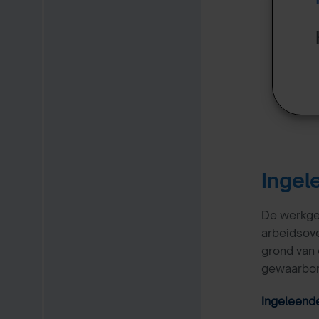
Ingel
De werkgev
arbeidsov
grond van 
gewaarbo
Ingeleende