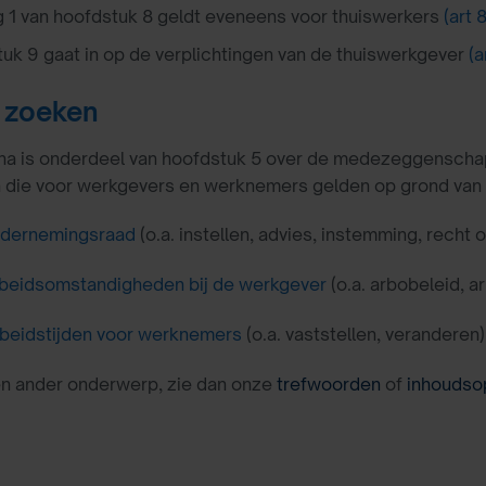
g 1 van hoofdstuk 8 geldt eveneens voor thuiswerkers
(art 
uk 9 gaat in op de verplichtingen van de thuiswerkgever
(a
 zoeken
a is onderdeel van hoofdstuk 5 over de medezeggenschap. U
n die voor werkgevers en werknemers gelden op grond van
dernemingsraad
(o.a. instellen, advies, instemming, recht 
beidsomstandigheden bij de werkgever
(o.a. arbobeleid, a
beidstijden voor werknemers
(o.a. vaststellen, veranderen)
en ander onderwerp, zie dan onze
trefwoorden
of
inhoudso