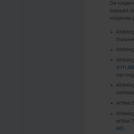
De volgend
bepaald da
volgende g
Afdelin
thuiswe
Afdelin
Afdelin
4:111 AB
van ong
Afdelin
werkpl
Artikel
Afdelin
artikel
AB)
.