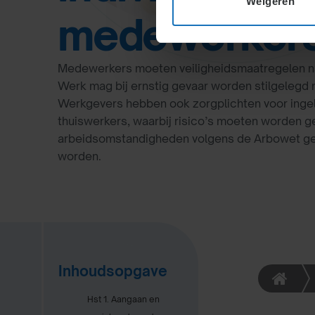
Weigeren
medewerker
Medewerkers moeten veiligheidsmaatregelen n
Werk mag bij ernstig gevaar worden stilgelegd 
Werkgevers hebben ook zorgplichten voor inge
thuiswerkers, waarbij risico’s moeten worden
arbeidsomstandigheden volgens de Arbowet 
worden.
Inhoudsopgave
Hst 1. Aangaan en