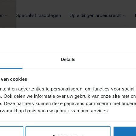
en
Specialist raadplegen
Opleidingen arbeidsrecht
oontransparantie
Ziekte
Meer
Details
on
 van cookies
ent en advertenties te personaliseren, om functies voor social
. Ook delen we informatie over uw gebruik van onze site met on
?
e. Deze partners kunnen deze gegevens combineren met andere i
erzameld op basis van uw gebruik van hun services.
on verschuldigd is, de
 hoofdstukken behandeld.