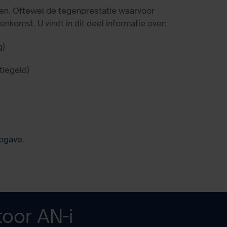
en. Oftewel de tegenprestatie waarvoor
omst. U vindt in dit deel informatie over:
g)
tiegeld)
pgave
.
toor
AN-i