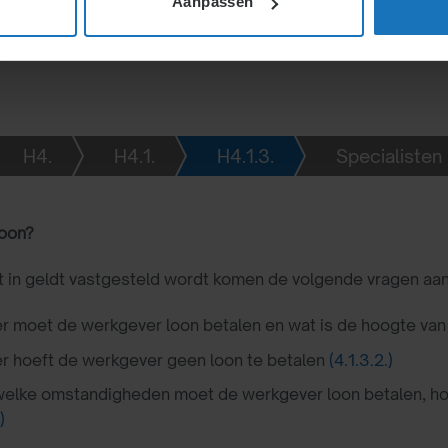
Aanpassen
H4.
H4.1.
H4.1.3.
Specialisten 
loon?
at in geldt vastgesteld wordt komen de volgende vragen aan
 moet de werkgever loon betalen en wat is de hoogte van
 hoeft de werkgever geen loon te betalen
(4.1.3.2.)
elke omstandigheden moet de werkgever loon betalen, h
)