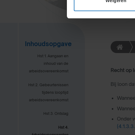
Weigeren
Inhoudsopgave
Hst 1. Aangaan en
inhoud van de
Recht op 
arbeidsovereenkomst
Bij loon d
Hst 2. Gebeurtenissen
tijdens looptijd
Wanneer
arbeidsovereenkomst
Wanneer
Hst 3. Ontslag
Onder w
(4.1.3.3.
Hst 4.
Arbeidsvoorwaarden