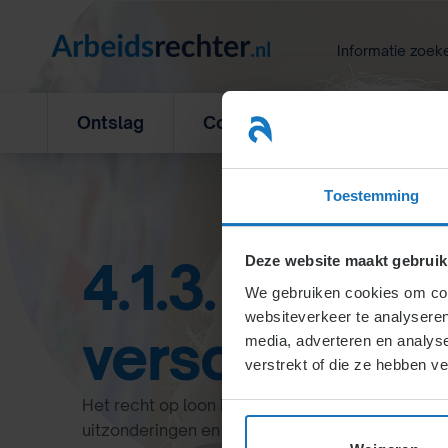
Ga
naar
Informatie zoek
inhoud
Ontslag
Concurrentiebeding
L
Toestemming
4.1.3. Is er lo
Deze website maakt gebruik
We gebruiken cookies om cont
websiteverkeer te analyseren
verschuldigd
media, adverteren en analys
verstrekt of die ze hebben v
Het recht op loon inclusief momenten waarop lo
uitzonderingen en meer wordt in onderstaande