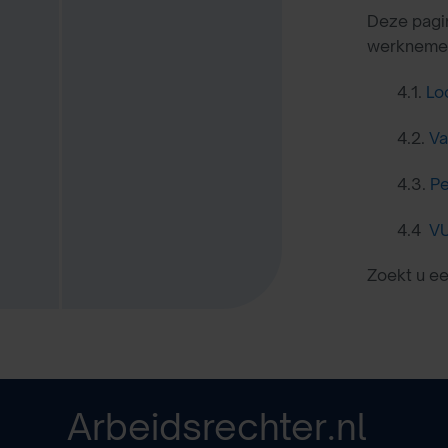
Deze pagin
werknemers
4.1.
Lo
4.2.
Va
4.3.
Pe
4.4
VU
Zoekt u e
Arbeidsrechter.nl