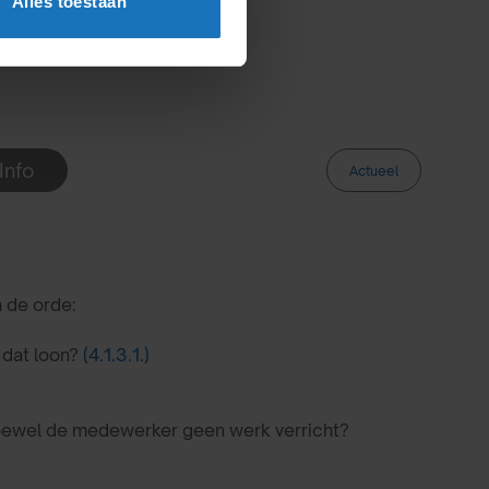
Alles toestaan
Info
Actueel
 de orde:
 dat loon?
(4.1.3.1.)
oewel de medewerker geen werk verricht?