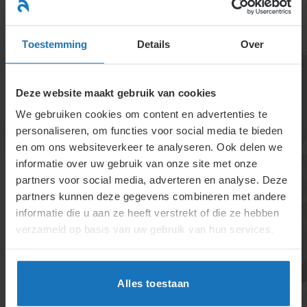
Ga
naar
menu
inhoud
Toestemming
Details
Over
Deze website maakt gebruik van cookies
We gebruiken cookies om content en advertenties te
personaliseren, om functies voor social media te bieden
en om ons websiteverkeer te analyseren. Ook delen we
informatie over uw gebruik van onze site met onze
6.3.8.1. Primaire,
partners voor social media, adverteren en analyse. Deze
partners kunnen deze gegevens combineren met andere
secundaire, variabele,
informatie die u aan ze heeft verstrekt of die ze hebben
passende en
verzameld op basis van uw gebruik van hun services.
verbeterde
arbeidsvoorwaarden
Alles toestaan