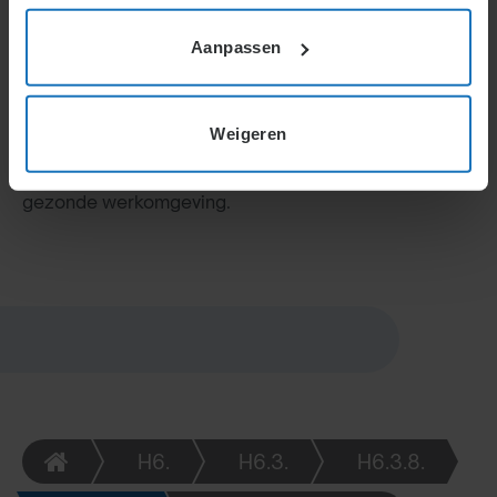
Arbeidsvoorwaarden omvatten primaire en
secundaire beloningen. Variabele beloningen zoals
Aanpassen
prestatiebeloning en cafetariamodellen stimuleren
motivatie, maar vereisen duidelijke criteria en
zorgvuldige toepassing. Het beloningssysteem moet
Weigeren
eerlijk en transparant zijn om conflicten te vermijden
en prestaties daadwerkelijk te stimuleren binnen een
gezonde werkomgeving.
H6.
H6.3.
H6.3.8.