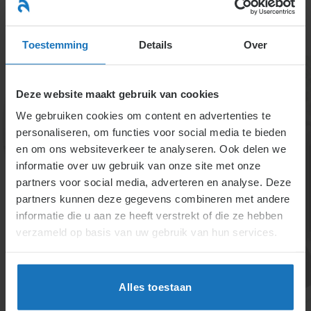
Ga
naar
menu
inhoud
Toestemming
Details
Over
Deze website maakt gebruik van cookies
We gebruiken cookies om content en advertenties te
personaliseren, om functies voor social media te bieden
en om ons websiteverkeer te analyseren. Ook delen we
informatie over uw gebruik van onze site met onze
4.1.7. Prestatiebeloning,
partners voor social media, adverteren en analyse. Deze
partners kunnen deze gegevens combineren met andere
zoals stukloon en
informatie die u aan ze heeft verstrekt of die ze hebben
provisie
verzameld op basis van uw gebruik van hun services.
Prestatiebeloning kan afhangen van de omzet, de
winst en/of een beoordeling. Het moet minimaal het
Alles toestaan
wettelijke minimumloon zijn. Correctie is mogelijk bij