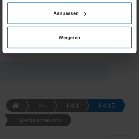
onaanvaardbare resultaten. Externe factoren, zoals
vraag en werkomstandigheden, beïnvloeden de
Aanpassen
beloning vaak. Eenzijdige wijzigingen door de
werkgever vereisen zwaarwichtige belangen en
overleg.
Weigeren
H4.
H4.1.
H4.1.7.
Specialisten Info