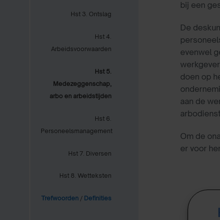
bij een ge
Hst 3. Ontslag
De deskund
Hst 4.
personeels
Arbeidsvoorwaarden
evenwel g
werkgever
Hst 5.
doen op he
Medezeggenschap,
ondernemin
arbo en arbeidstijden
aan de we
arbodiens
Hst 6.
Personeelsmanagement
Om de onaf
er voor h
Hst 7. Diversen
Hst 8. Wetteksten
Trefwoorden
/
Definities