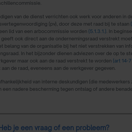
schillencommissie.
igen van de dienst verrichten ook werk voor anderen in d
vertegenwoordiging (pv), door deze met raad bij te staan
een lid van een arbocommissie worden
(5.1.3.1.)
. In begins
 geeft ook direct aan de ondernemingsraad verstrekt moet
t belang van de organisatie bij het niet verstrekken van inf
gsraad. In het bijzonder dienen adviezen over de op te stell
rkgever maar ook aan de raad verstrekt te worden
(art 14-
t aan de raad, eveneens aan de werkgever gegeven.
hankelijkheid van interne deskundigen (die medewerkers z
en een nadere bescherming tegen ontslag of andere benad
Heb je een vraag of een probleem?