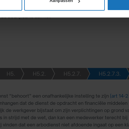
Aanpassen
ndigen genieten
en kunnen worden
de bedrijfsarts aan het
H5.
H5.2.
H5.2.7.
H5.2.7.3.
nst “behoort” een onafhankelijke instelling te zijn
(art 14-
angen dat de dienst de opdracht en financiële middelen va
jk de werkgever bijstaat om zijn verplichtingen op grond 
ts in strijd met de wet, dan kan een medewerker terecht b
j vinden dat een arbodienst niet afdoende ingaat op een k