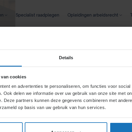
en
Specialist raadplegen
Opleidingen arbeidsrecht
oontransparantie
Ziekte
Meer
Details
ie arbodienst
 van cookies
ent en advertenties te personaliseren, om functies voor social
. Ook delen we informatie over uw gebruik van onze site met on
eskundigen
e. Deze partners kunnen deze gegevens combineren met andere i
erzameld op basis van uw gebruik van hun services.
V onafhankelijk, ondanks
r. Adviezen moeten aan