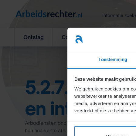
Ga
naar
Informatie zoek
inhoud
Ontslag
Concurrentiebeding
L
Toestemming
5.2.7.3. Posit
Deze website maakt gebruik
We gebruiken cookies om cont
websiteverkeer te analyseren
en interne d
media, adverteren en analys
verstrekt of die ze hebben v
Arbodiensten ondersteunen werkgevers en OR/P
hun financiële afhankelijkheid van de werkgeve