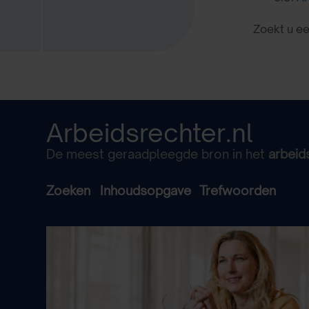
Zoekt u e
Arbeidsrechter.nl
De meest geraadpleegde bron in het
arbeid
Zoeken
Inhoudsopgave
Trefwoorden