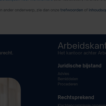
en ander onderwerp, zie dan onze
trefwoorden
of
inhoudso
Arbeidskan
srecht.
Het kantoor achter Arbe
Juridische bijstand
Advies
Bemiddelen
Procederen
Rechtsprekend
Klachtencommissie ongewe