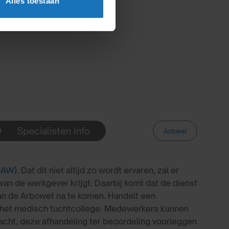
Alles toestaan
Specialisten Info
Actueel
2 AW)
. Dat dit niet altijd zo wordt ervaren, zal er
n de werkgever krijgt. Daarbij komt dat de dienst
van de Arbowet na te komen. Handelt een
ij het medisch tuchtcollege. Medewerkers kunnen
lacht, deze afhandeling ter beoordeling voorleggen