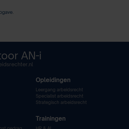
pgave
.
toor
AN-i
idsrechter.nl
Opleidingen
Leergang arbeidsrecht
Specialist arbeidsrecht
Strategisch arbeidsrecht
Trainingen
nst gedrag
HR & AI