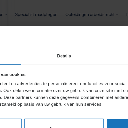
en
Specialist raadplegen
Opleidingen arbeidsrecht
oontransparantie
Ziekte
Meer
Details
etteren en
 van cookies
ent en advertenties te personaliseren, om functies voor social
. Ook delen we informatie over uw gebruik van onze site met on
e. Deze partners kunnen deze gegevens combineren met andere i
erzameld op basis van uw gebruik van hun services.
dsopbouw, ziekteverzuim en
gevers inzicht in