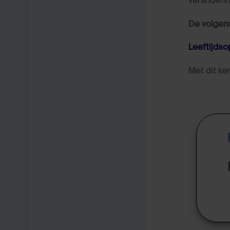
De volgend
Leeftijds
Met dit ken