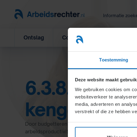
Ga
naar
Informatie zoek
inhoud
Ontslag
Concurrentiebeding
L
Toestemming
6.3.8.3. Budg
Deze website maakt gebruik
We gebruiken cookies om cont
websiteverkeer te analyseren
kengetallen
media, adverteren en analys
verstrekt of die ze hebben v
Door budgetteren en kengetallen zoals leeftij
arbeidsproductiviteit te monitoren, krijgen werk