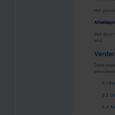
Het person
Arbeidspro
Met deze “
etc).
Verder
Deze pagin
personeels
6.1
Ba
6.2.
De
6.3.
Ma