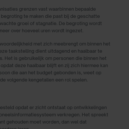
anisaties grenzen vast waarbinnen bepaalde
 begroting te maken die past bij de geschatte
wachte groei of stagnatie. De begroting wordt
nneer over hoeveel uren wordt ingezet.
twoordelijkheid met zich meebrengt om binnen het
eze taakstelling dient uitdagend en haalbaar te
aats. Het is gebruikelijk om personen die binnen het
opdat deze haalbaar blijft en zij zich hiermee kan
ersoon die aan het budget gebonden is, weet op
n de volgende kengetallen een rol spelen.
steld opdat er zicht ontstaat op ontwikkelingen
soneelsinformatiesysteem verkregen. Het spreekt
stant gehouden moet worden, dan wel dat
eerdere jaren.