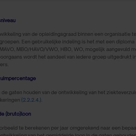
sniveau
ikkeling van de opleidingsgraad binnen een organisatie t
groepen. Een gebruikelijke indeling is het met een diploma
AVO, MBO/HAVO/VWO, HBO, WO, mogelijk aangevuld met d
oorgaans wordt het aandeel van iedere groep uitgedrukt in
ers.
zuimpercentage
n de gaten houden van de ontwikkeling van het ziekteverzu
ekeringen
(2.2.2.4.)
.
e (bruto)loon
voorbeeld te berekenen per jaar omgerekend naar een bepaal
ntwikkeling van het gemiddelde loon in de gaten gehouden,