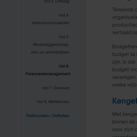
Hst 3. Ontslag
Teneinde d
Hst 4.
organisati
Arbeidsvoorwaarden
productieo
vertaald n
Hst 5.
Medezeggenschap,
Budgettere
arbo en arbeidstijden
budget te 
zijn. Is da
Hst 6.
budget moe
Personeelsmanagement
verenigen.
welke wijz
Hst 7. Diversen
Kenget
Hst 8. Wetteksten
Met kenget
Trefwoorden
/
Definities
binnen de 
voor zich 
veranderin