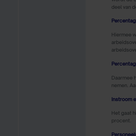
deel van d
Percentage
Hiermee wo
arbeidsove
arbeidsov
Percentag
Daarmee ho
nemen. Aan
Instroom e
Het gaat h
procent.
Personeel