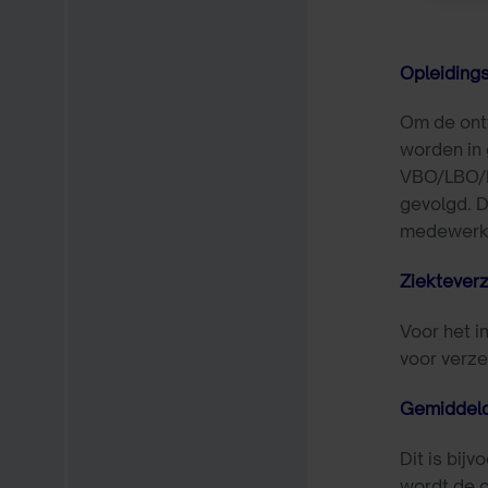
Opleiding
Om de ontw
worden in 
VBO/LBO/M
gevolgd. D
medewerk
Ziektever
Voor het i
voor verz
Gemiddeld
Dit is bij
wordt de o