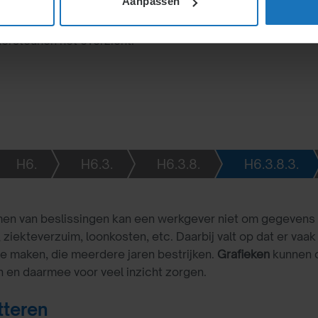
Aanpassen
bij strategische
iddelen. Grafieken over
dersteunen het overzicht.
H6.
H6.3.
H6.3.8.
H6.3.8.3.
men van beslissingen kan een werkgever niet om gegevens 
 ziekteverzuim, loonkosten, etc. Daarbij valt op dat er vaa
te maken, die meerdere jaren bestrijken.
Grafieken
kunnen o
en daarmee voor veel inzicht zorgen.
tteren