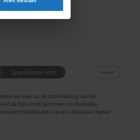
Alles toestaan
Specialisten Info
Actueel
heen die zien op de ontwikkeling van het
k niet de tijd wordt genomen om duidelijke
noverzichtelijke data op een duidelijke manier