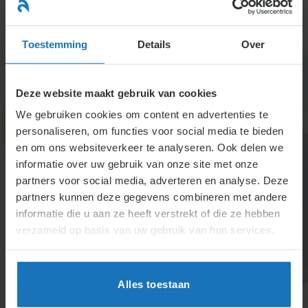
Ga
naar
menu
inhoud
Toestemming
Details
Over
Deze website maakt gebruik van cookies
We gebruiken cookies om content en advertenties te
personaliseren, om functies voor social media te bieden
en om ons websiteverkeer te analyseren. Ook delen we
informatie over uw gebruik van onze site met onze
4.3.1.3. De
partners voor social media, adverteren en analyse. Deze
partners kunnen deze gegevens combineren met andere
pensioentoezegging
informatie die u aan ze heeft verstrekt of die ze hebben
verzameld op basis van uw gebruik van hun services.
Een pensioenovereenkomst verplicht werkgevers
een pensioenregeling aan te bieden, vaak via
collectieve afspraken. De Wet Toekomst Pensioenen
Alles toestaan
vervangt beloftes over uitkeringen door
transparantere premieregelingen, waarbij