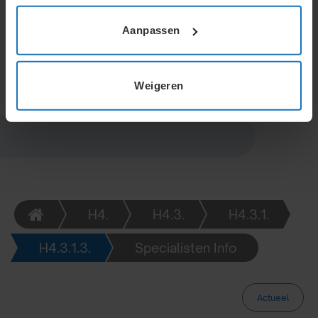
persoonlijke opbouw centraal staat. Deelnemers
krijgen meer inzicht in inleg en groei, zonder beloftes
Aanpassen
over exacte uitkeringen.
Weigeren
H4.
H4.3.
H4.3.1.
H4.3.1.3.
Specialisten Info
Actueel