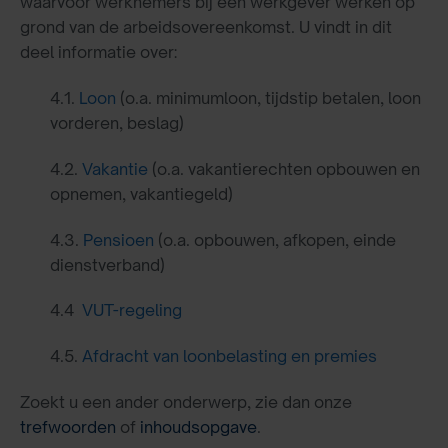
waarvoor werknemers bij een werkgever werken op
grond van de arbeidsovereenkomst. U vindt in dit
deel informatie over:
4.1.
Loon
(o.a. minimumloon, tijdstip betalen, loon
vorderen, beslag)
4.2.
Vakantie
(o.a. vakantierechten opbouwen en
opnemen, vakantiegeld)
4.3.
Pensioen
(o.a. opbouwen, afkopen, einde
dienstverband)
4.4
VUT-regeling
4.5.
Afdracht van loonbelasting en premies
Zoekt u een ander onderwerp, zie dan onze
trefwoorden
of
inhoudsopgave
.