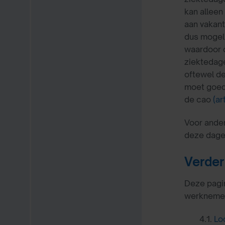
kan alleen
aan vakant
dus mogeli
waardoor d
ziektedage
oftewel de
moet goed 
de cao
(ar
Voor ande
deze dage
Verder
Deze pagin
werknemers
4.1.
Lo