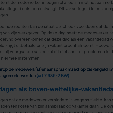
stemt de medewerker in beginsel alleen in met het aanmer
vakantiegeld ook loon ontvangt. Dit vakantiegeld is een co
agen.
oemde rechten kan de situatie zich ook voordoen dat de 
 van zijn werkgever. Op deze dag heeft de medewerker natu
onderling overeenkomen dat deze dag als een vakantieda
ld krijgt uitbetaald en zijn vakantierecht afneemt. Hoewel 
el bij voorgaande aan en zal dit niet snel tot problemen l
 hiermee instemmen.
op de medewerk(st)er aanspraak maakt op ziekengeld i.v.m
aangemerkt worden
(art 7:636-2 BW)
dagen als boven-wettelijke-vakantie
gen dat de medewerker verhinderd is wegens ziekte, kan e
agen ten koste van zijn aanspraak op vakantie gaan. De o
en gedurende de vakantie van de medewerker, tevens als