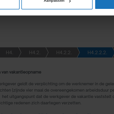
Aanpassen
t cao’s en overeenkomsten
H4.
H4.2.
H4.2.2.
H4.2.2.2.
n van vakantieopname
rkgever geldt de verplichting om de werknemer in de gele
echten (zijnde vier maal de overeengekomen arbeidsduur p
s het uitgangspunt dat de werkgever de vakantie vastste
ichtige redenen zich daartegen verzetten.