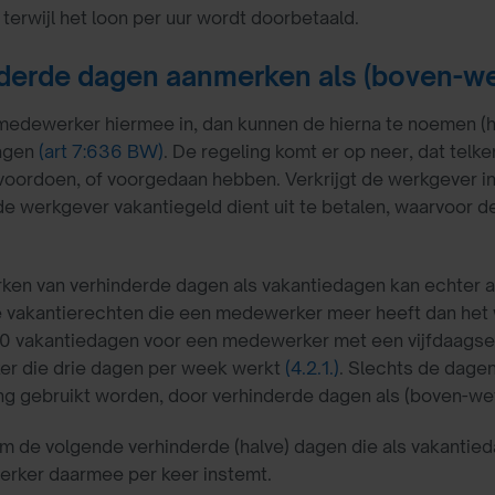
 terwijl het loon per uur wordt doorbetaald.
derde dagen aanmerken als (boven-wet
medewerker hiermee in, dan kunnen de hierna te noemen (
agen
(art 7:636 BW)
. De regeling komt er op neer, dat tel
voordoen, of voorgedaan hebben. Verkrijgt de werkgever i
e werkgever vakantiegeld dient uit te betalen, waarvoor
ken van verhinderde dagen als vakantiedagen kan echter al
 vakantierechten die een medewerker meer heeft dan het 
20 vakantiedagen voor een medewerker met een vijfdaagse
r die drie dagen per week werkt
(4.2.1.)
. Slechts de dage
ng gebruikt worden, door verhinderde dagen als (boven-wet
m de volgende verhinderde (halve) dagen die als vakanti
rker daarmee per keer instemt.