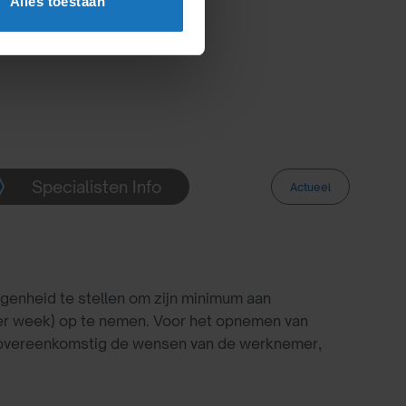
Alles toestaan
Specialisten Info
Actueel
genheid te stellen om zijn minimum aan
er week) op te nemen. Voor het opnemen van
lt overeenkomstig de wensen van de werknemer,