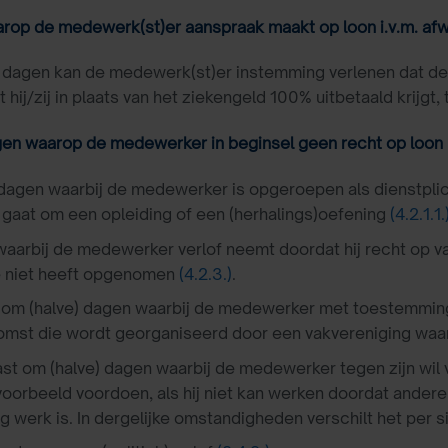
rop de medewerk(st)er aanspraak maakt op loon i.v.m. afw
 dagen kan de medewerk(st)er instemming verlenen dat de
 hij/zij in plaats van het ziekengeld 100% uitbetaald krij
gen waarop de medewerker in beginsel geen recht op loon 
n dagen waarbij de medewerker is opgeroepen als dienstplich
t gaat om een opleiding of een (herhalings)oefening
(4.2.1.1.
aarbij de medewerker verlof neemt doordat hij recht op va
e niet heeft opgenomen
(4.2.3.)
.
 om (halve) dagen waarbij de medewerker met toestemmin
omst die wordt georganiseerd door een vakvereniging waarva
st om (halve) dagen waarbij de medewerker tegen zijn wil v
jvoorbeeld voordoen, als hij niet kan werken doordat andere
g werk is. In dergelijke omstandigheden verschilt het per s