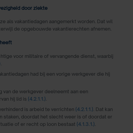
ezigheid door ziekte
ze als vakantiedagen aangemerkt worden. Dat wil
gt, terwijl de opgebouwde vakantierechten afnemen.
heeft
tige voor militaire of vervangende dienst, waarbij
)
.
kantiedagen had bij een vorige werkgever die hij
g van de werkgever deelneemt aan een
n hij lid is
(4.2.1.1.)
.
erhinderd is arbeid te verrichten
(4.2.1.1.)
. Dat kan
n staken, doordat het slecht weer is of doordat er
ituatie of er recht op loon bestaat
(4.1.3.1.)
.