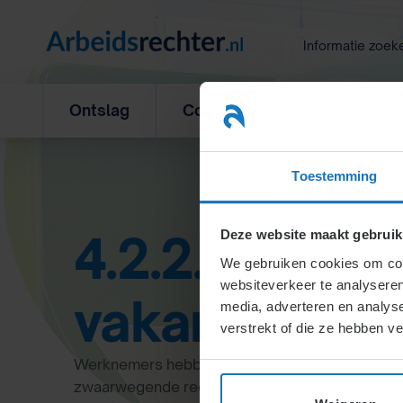
Ga
naar
Informatie zoek
inhoud
Ontslag
Concurrentiebeding
L
Toestemming
4.2.2.2. Opn
Deze website maakt gebruik
We gebruiken cookies om cont
websiteverkeer te analyseren
vakantie- en
media, adverteren en analys
verstrekt of die ze hebben v
Werknemers hebben recht op vakantie volgens 
zwaarwegende redenen dit belemmeren. Bij afw