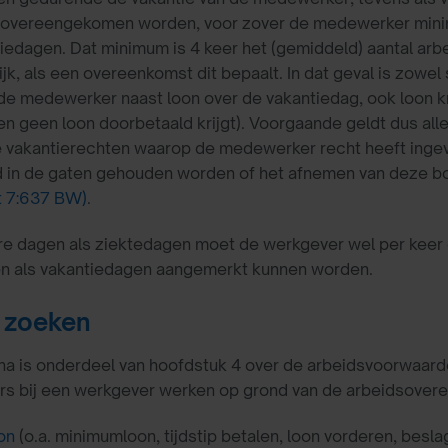
 overeengekomen worden, voor zover de medewerker minima
iedagen. Dat minimum is 4 keer het (gemiddeld) aantal ar
jk, als een overeenkomst dit bepaalt. In dat geval is zowel
e medewerker naast loon over de vakantiedag, ook loon krij
n geen loon doorbetaald krijgt). Voorgaande geldt dus all
 vakantierechten waarop de medewerker recht heeft ingev
in de gaten gehouden worden of het afnemen van deze boven
t 7:637 BW)
.
re dagen als ziektedagen moet de werkgever wel per keer
n als vakantiedagen aangemerkt kunnen worden.
 zoeken
a is onderdeel van hoofdstuk 4 over de arbeidsvoorwaard
 bij een werkgever werken op grond van de arbeidsovereenk
on
(o.a. minimumloon, tijdstip betalen, loon vorderen, besla