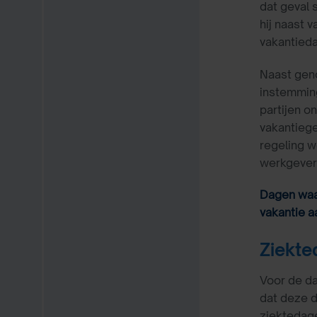
dat geval 
hij naast 
vakantied
Naast gen
instemming
partijen 
vakantiege
regeling w
werkgever
Dagen waar
vakantie 
Ziekte
Voor de da
dat deze d
ziektedag