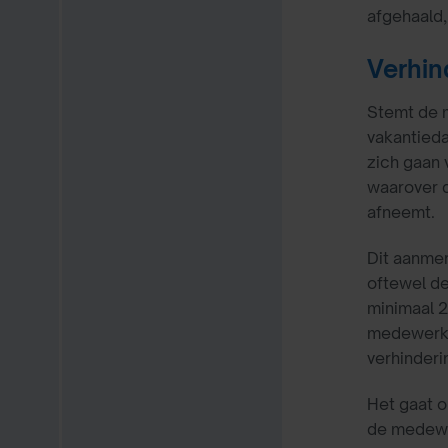
afgehaald,
Verhin
Stemt de 
vakantied
zich gaan 
waarover d
afneemt.
Dit aanmer
oftewel de
minimaal 
medewerke
verhinderi
Het gaat o
de medewe