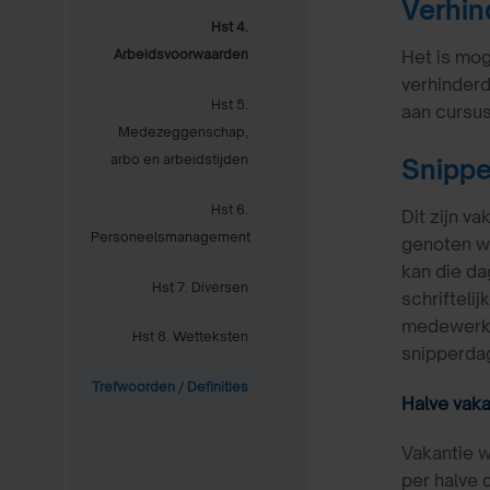
Verhin
Hst 4.
Het is mog
Arbeidsvoorwaarden
verhinderd
Hst 5.
aan cursus
Medezeggenschap,
arbo en arbeidstijden
Snipp
Hst 6.
Dit zijn 
Personeelsmanagement
genoten w
kan die da
Hst 7. Diversen
schrifteli
medewerker
Hst 8. Wetteksten
snipperda
Trefwoorden
/
Definities
Halve vak
Vakantie 
per halve 