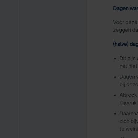
Dagen waa
Voor deze
zeggen dat
(halve) da
Dit zij
het nie
Dagen w
bij dez
Als ook
bijeenk
Daarnaa
zich bi
te weini