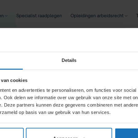
en
Specialist raadplegen
Opleidingen arbeidsrecht
oontransparantie
Ziekte
Meer
Details
emen van de
 van cookies
ent en advertenties te personaliseren, om functies voor social
. Ook delen we informatie over uw gebruik van onze site met on
 snipperdagen
e. Deze partners kunnen deze gegevens combineren met andere i
erzameld op basis van uw gebruik van hun services.
hun wensen, tenzij
ijkingen moet minimaal