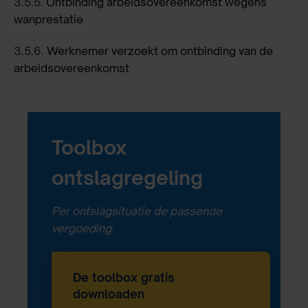
3.5.5.
Ontbinding arbeidsovereenkomst wegens
wanprestatie
3.5.6.
Werknemer verzoekt om ontbinding van de
arbeidsovereenkomst
Toolbox
ontslagregeling
Per ontslagsituatie de passende
vergoeding.
De toolbox gratis
downloaden