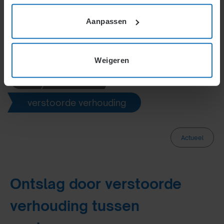
onder de g-grond brengen als herplaatsing niet
Aanpassen
mogelijk is.
Weigeren
ontslag
verstoorde verhouding
Actueel
Ontslag door verstoorde
verhouding tussen