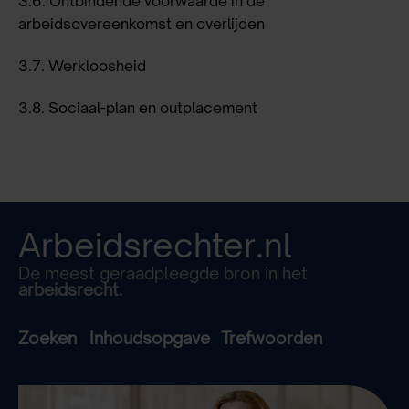
3.6.
Ontbindende voorwaarde in de
arbeidsovereenkomst en overlijden
3.7.
Werkloosheid
3.8.
Sociaal-plan en outplacement
Arbeidsrechter.nl
De meest geraadpleegde bron in het
arbeidsrecht.
Zoeken
Inhoudsopgave
Trefwoorden