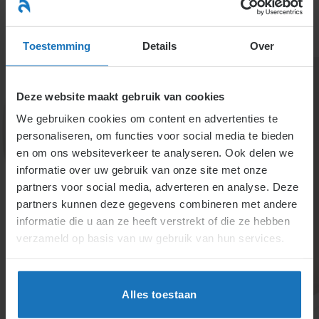
Ga
naar
menu
inhoud
Toestemming
Details
Over
Deze website maakt gebruik van cookies
We gebruiken cookies om content en advertenties te
Ontslag verstoorde
personaliseren, om functies voor social media te bieden
en om ons websiteverkeer te analyseren. Ook delen we
verhouding tussen
informatie over uw gebruik van onze site met onze
medewerkers
partners voor social media, adverteren en analyse. Deze
partners kunnen deze gegevens combineren met andere
onderling
informatie die u aan ze heeft verstrekt of die ze hebben
verzameld op basis van uw gebruik van hun services.
Een conflict tussen werknemers kan een ontslag
rechtvaardigen. Mediation en herplaatsing moeten
Alles toestaan
worden onderzocht voordat voor ontslag kan volgen.
De rechter kan een ernstige horizontale verstoring