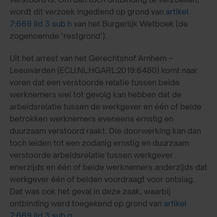
wordt dit verzoek ingediend op grond van
artikel
7:669 lid 3 sub h
van het Burgerlijk Wetboek (de
zogenoemde ‘restgrond’).
Uit het arrest van het Gerechtshof Arnhem –
Leeuwarden (ECLI:NL:HGARL:2019:6480) komt naar
voren dat een verstoorde relatie tussen beide
werknemers wel tot gevolg kan hebben dat de
arbeidsrelatie tussen de werkgever en één of beide
betrokken werknemers eveneens ernstig en
duurzaam verstoord raakt. Die doorwerking kan dan
toch leiden tot een zodanig ernstig en duurzaam
verstoorde arbeidsrelatie tussen werkgever
enerzijds en één of beide werknemers anderzijds dat
werkgever één of beiden voordraagt voor ontslag.
Dat was ook het geval in deze zaak, waarbij
ontbinding werd toegekend op grond van
artikel
7:669 lid 3 sub g
.