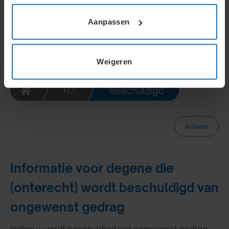
Aanpassen
Weigeren
H7.
Beschuldigd
Actueel
Informatie voor degene die
(onterecht) wordt beschuldigd van
ongewenst gedrag
Indien u wordt beschuldigd van ongewenst gedrag,