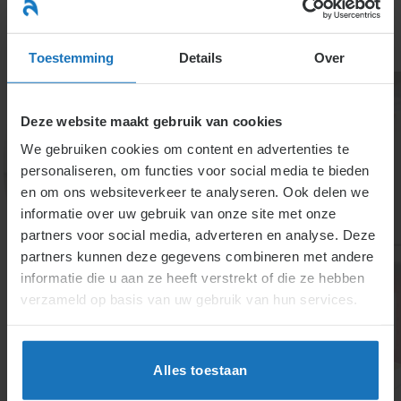
Ga
naar
menu
inhoud
Toestemming
Details
Over
Deze website maakt gebruik van cookies
We gebruiken cookies om content en advertenties te
personaliseren, om functies voor social media te bieden
en om ons websiteverkeer te analyseren. Ook delen we
informatie over uw gebruik van onze site met onze
7. (Onterecht)
partners voor social media, adverteren en analyse. Deze
partners kunnen deze gegevens combineren met andere
beschuldigd van
informatie die u aan ze heeft verstrekt of die ze hebben
ongewenst gedrag
verzameld op basis van uw gebruik van hun services.
Alles toestaan