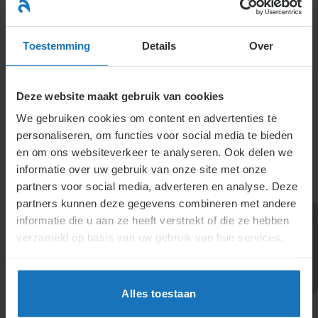
Ga
naar
menu
inhoud
Toestemming
Details
Over
Deze website maakt gebruik van cookies
We gebruiken cookies om content en advertenties te
personaliseren, om functies voor social media te bieden
en om ons websiteverkeer te analyseren. Ook delen we
informatie over uw gebruik van onze site met onze
5.1.10.1. Eén
partners voor social media, adverteren en analyse. Deze
partners kunnen deze gegevens combineren met andere
ondernemer, één
informatie die u aan ze heeft verstrekt of die ze hebben
onderneming en
verzameld op basis van uw gebruik van hun services.
meerdere
ondernemingsraden
Alles toestaan