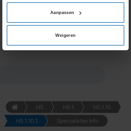
Bij 50+ medewerkers kan een afzonderlijke OR
worden ingesteld voor een zelfstandig onderdeel als
Aanpassen
dit de medezeggenschap versterkt. De OR kan bij de
ondernemer een verzoek indienen en, bij conflict, via
de kantonrechter afdwingen. Alternatief: een
Weigeren
onderdeelcommissie van de ondernemingsraad.
H5.
H5.1.
H5.1.10.
H5.1.10.1.
Specialisten Info