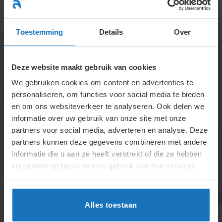
Ga
naar
menu
inhoud
Toestemming
Details
Over
Deze website maakt gebruik van cookies
We gebruiken cookies om content en advertenties te
personaliseren, om functies voor social media te bieden
en om ons websiteverkeer te analyseren. Ook delen we
informatie over uw gebruik van onze site met onze
2.3. Misdragingen door
partners voor social media, adverteren en analyse. Deze
partners kunnen deze gegevens combineren met andere
een werknemer
informatie die u aan ze heeft verstrekt of die ze hebben
verzameld op basis van uw gebruik van hun services.
Deze handleiding biedt werkgevers een stappenplan
voor passende disciplinaire maatregelen bij
Alles toestaan
wangedrag. Het behandelt opties zoals berisping,
schorsing en ontslag, afhankelijk van ernst en