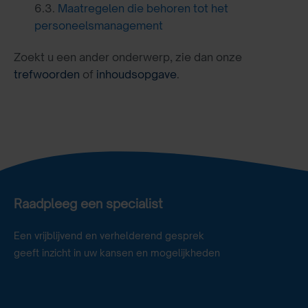
6.3.
Maatregelen die behoren tot het
personeelsmanagement
Zoekt u een ander onderwerp, zie dan onze
trefwoorden
of
inhoudsopgave
.
Raadpleeg een specialist
Een vrijblijvend en verhelderend gesprek
geeft inzicht in uw kansen en mogelijkheden