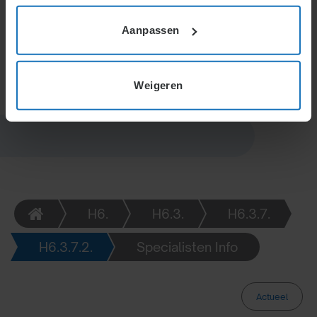
voorkomt mismatches en ondersteunt duurzame
ontwikkeling, ondanks veranderende ambities en
Aanpassen
organisatiebehoeften.
Weigeren
H6.
H6.3.
H6.3.7.
H6.3.7.2.
Specialisten Info
Actueel