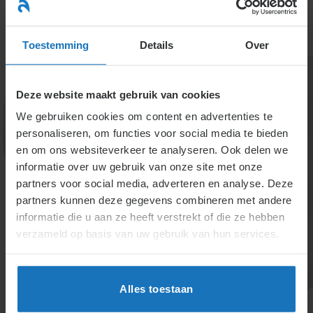
Ga
naar
menu
inhoud
Toestemming
Details
Over
Deze website maakt gebruik van cookies
We gebruiken cookies om content en advertenties te
personaliseren, om functies voor social media te bieden
en om ons websiteverkeer te analyseren. Ook delen we
informatie over uw gebruik van onze site met onze
6.3.7.2.
partners voor social media, adverteren en analyse. Deze
partners kunnen deze gegevens combineren met andere
Loopbaanontwikkeling
informatie die u aan ze heeft verstrekt of die ze hebben
verzameld op basis van uw gebruik van hun services.
Loopbaanontwikkeling helpt medewerkers groeien
binnen organisaties. Interne doorstroming geniet
vaak de voorkeur, met aandacht voor begeleiding en
Alles toestaan
functie-eisen. Flexibiliteit en training zijn cruciaal om
talent optimaal te benutten. Goede selectie