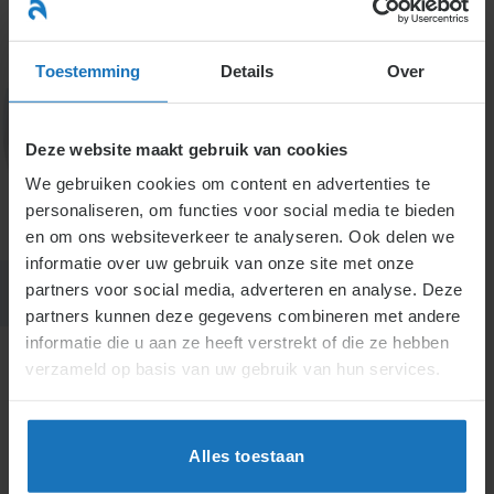
Ga
naar
menu
inhoud
Toestemming
Details
Over
Deze website maakt gebruik van cookies
7. Leerovereenkomst
We gebruiken cookies om content en advertenties te
personaliseren, om functies voor social media te bieden
en om ons websiteverkeer te analyseren. Ook delen we
informatie over uw gebruik van onze site met onze
partners voor social media, adverteren en analyse. Deze
partners kunnen deze gegevens combineren met andere
informatie die u aan ze heeft verstrekt of die ze hebben
verzameld op basis van uw gebruik van hun services.
H7.
Leerovereenkomst
Alles toestaan
Actueel