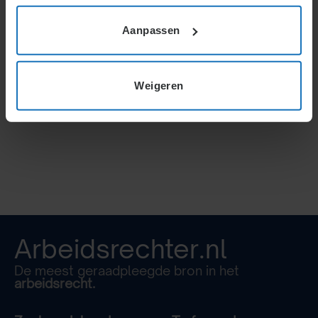
5.3.3
.
Werk door kinderen en jeugdigen
Aanpassen
5.3.4
.
Vaststellen werktijden binnen de standaard
of collectieve regeling
Weigeren
5.3.5
.
Niet in acht nemen van de arbeids- en
rusttijden
Arbeidsrechter.nl
De meest geraadpleegde bron in het
arbeidsrecht.