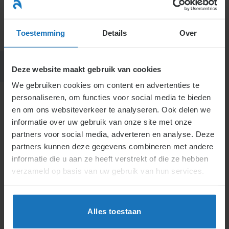
Ga
naar
menu
inhoud
Toestemming
Details
Over
Deze website maakt gebruik van cookies
We gebruiken cookies om content en advertenties te
personaliseren, om functies voor social media te bieden
en om ons websiteverkeer te analyseren. Ook delen we
H5.
H5.3.
informatie over uw gebruik van onze site met onze
Actueel
partners voor social media, adverteren en analyse. Deze
partners kunnen deze gegevens combineren met andere
informatie die u aan ze heeft verstrekt of die ze hebben
5.3.
Arbeidstijden
verzameld op basis van uw gebruik van hun services.
5.3.1
.
Standaard arbeidstijdenregeling
5.3.2
.
Collectieve arbeidstijdenregeling
Alles toestaan