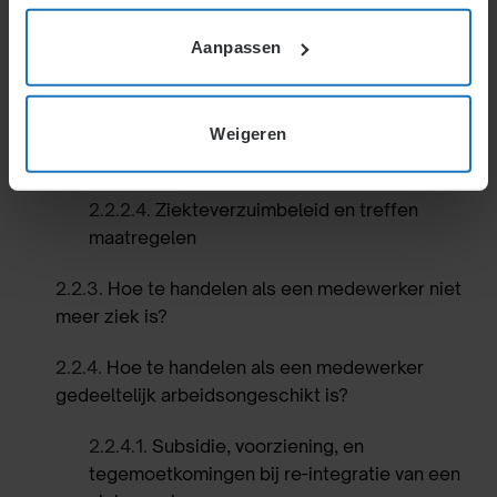
2.2.2.1.
Rechten en plichten van de zieke
medewerker
Aanpassen
2.2.2.2.
Rechten en plichten van de
werkgever bij ziekte
Weigeren
2.2.2.3.
Loon bij ziekte
2.2.2.4.
Ziekteverzuimbeleid en treffen
maatregelen
2.2.3.
Hoe te handelen als een medewerker niet
meer ziek is?
2.2.4.
Hoe te handelen als een medewerker
gedeeltelijk arbeidsongeschikt is?
2.2.4.1.
Subsidie, voorziening, en
tegemoetkomingen bij re-integratie van een