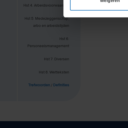
Weigeren
1.7.2.
Hst 4. Arbeidsvoorwaarden
1.7.3.
Hst 5. Medezeggenschap,
arbo en arbeidstijden
Hst 6.
Personeelsmanagement
Hst 7. Diversen
Hst 8. Wetteksten
Trefwoorden
/
Definities