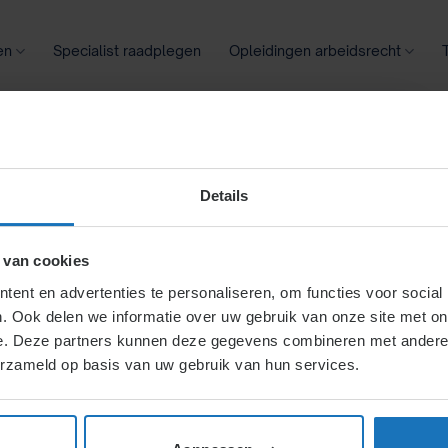
en
Specialist raadplegen
Opleidingen arbeidsrecht
oontransparantie
Ziekte
Meer
Details
 van cookies
H1.
H1.7.
ent en advertenties te personaliseren, om functies voor social
. Ook delen we informatie over uw gebruik van onze site met on
e. Deze partners kunnen deze gegevens combineren met andere i
ichten van werk door vreemdelingen
erzameld op basis van uw gebruik van hun services.
ogelijkheid tot werk afhankelijk van nationaliteit