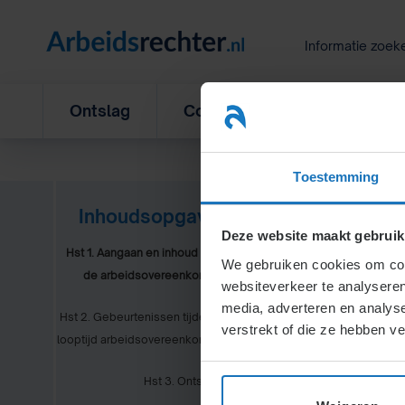
Ga
naar
Informatie zoek
inhoud
Ontslag
Concurrentiebeding
L
Toestemming
Inhoudsopgave
Deze website maakt gebruik
Hst 1. Aangaan en inhoud van
We gebruiken cookies om cont
de arbeidsovereenkomst
websiteverkeer te analyseren
media, adverteren en analys
Hst 2. Gebeurtenissen tijdens
1.7.
Verr
verstrekt of die ze hebben v
looptijd arbeidsovereenkomst
1.7.1.
M
Hst 3. Ontslag