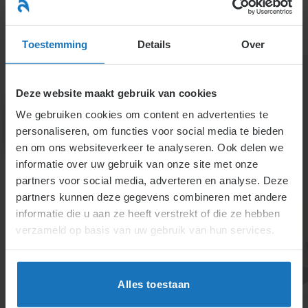
Ga
naar
menu
inhoud
Toestemming
Details
Over
Deze website maakt gebruik van cookies
We gebruiken cookies om content en advertenties te
personaliseren, om functies voor social media te bieden
en om ons websiteverkeer te analyseren. Ook delen we
informatie over uw gebruik van onze site met onze
4.1.4. Hoe en wanneer
partners voor social media, adverteren en analyse. Deze
partners kunnen deze gegevens combineren met andere
moet het loon betaald
informatie die u aan ze heeft verstrekt of die ze hebben
worden?
verzameld op basis van uw gebruik van hun services.
Loonbetaling is onvoorwaardelijk, meestal giraal per
maand of vier weken. Voor incidentele betalingen en
Alles toestaan
loon gebaseerd op bedrijfsgegevens gelden aparte