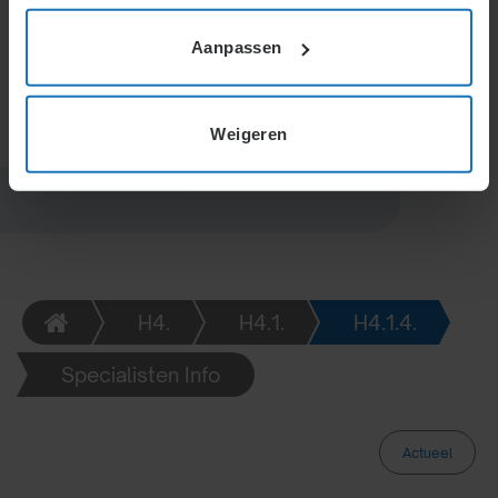
regelingen. De frequentie en wijze van betaling
kunnen variëren, afhankelijk van afspraken en
Aanpassen
specifieke loonvormen.
Weigeren
H4.
H4.1.
H4.1.4.
Specialisten Info
Actueel