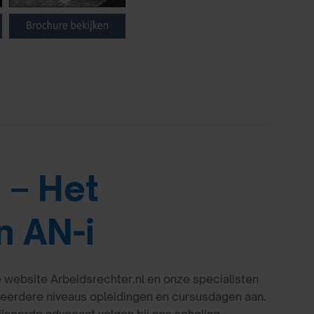
t – Het
n AN-i
de website Arbeidsrechter.nl en onze specialisten
meerdere niveaus opleidingen en cursusdagen aan.
seerde advocaat volgen bij ons scholing.