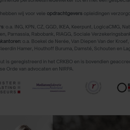
hebben wij voor vele
opdrachtgevers
opleidingen verzorg
rs
: o.a. ING, KPN, CZ, GGD, IKEA, Keerpunt, LogicaCMG, Nat
en, Parnassia, Rabobank, RIAGG, Sociale Verzekeringsban
kantoren
: o.a. Boekel de Nerée, Van Diepen Van der Kroef,
Cleerdin Hamer, Houthoff Buruma, Damsté, Schouten en Lag
uut is geregistreerd in het CRKBO en is bovendien geaccr
se Orde van advocaten en NIRPA.