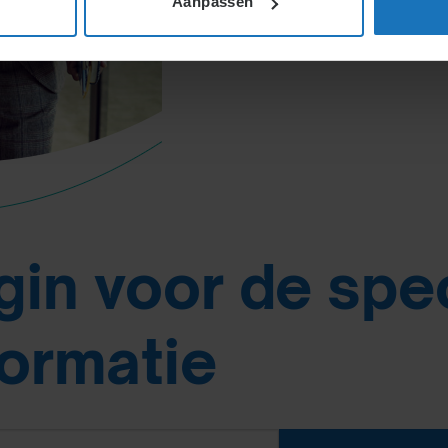
Aanpassen
gin voor de spe
formatie