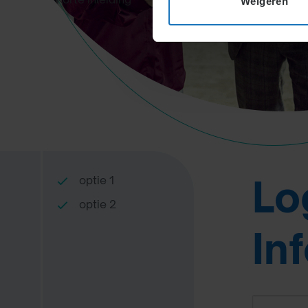
Weigeren
Lo
optie 1
optie 2
In