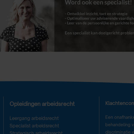
Klachtenco
Opleidingen arbeidsrecht
Een onafhanke
Leergang arbeidsrecht
behandeling va
Specialist arbeidsrecht
discriminatie 
Strategisch arbeidsrecht