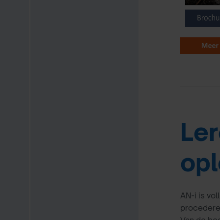
Ler
opl
AN-i is vo
procederen
Van de be