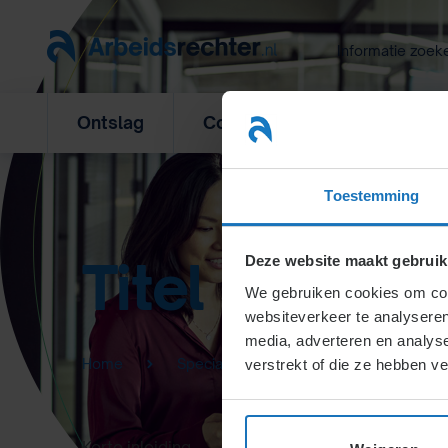
Ga
naar
Informatie zoek
inhoud
Ontslag
Concurrentiebeding
L
Toestemming
Titel
Deze website maakt gebruik
We gebruiken cookies om cont
websiteverkeer te analyseren
media, adverteren en analys
Home
Specialisten Informatie
verstrekt of die ze hebben v
Korte inleiding