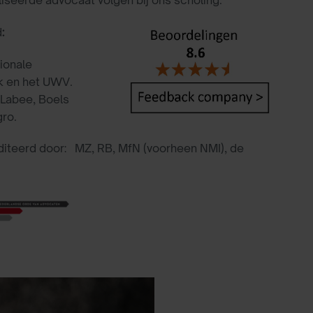
d
:
ionale
k en het UWV.
 Labee, Boels
ro.
editeerd door: MZ, RB, MfN (voorheen NMI), de