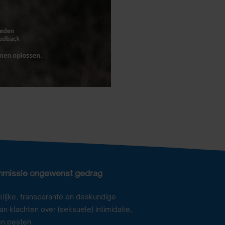
mmissie ongewenst gedrag
lijke, transparante en deskundige
n klachten over (seksuele) intimidatie,
en pesten