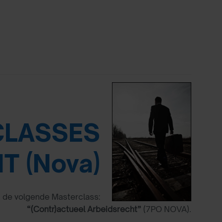
CLASSES
T (Nova)
 de volgende Masterclass:
“(Contr)actueel Arbeidsrecht”
(7PO NOVA).