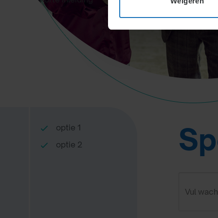
Weigeren
Sp
optie 1
optie 2