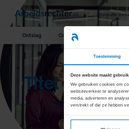
Ga
naar
Informatie zoek
inhoud
Ontslag
Concurrentiebeding
L
Toestemming
Titel
Deze website maakt gebruik
We gebruiken cookies om cont
websiteverkeer te analyseren
media, adverteren en analys
Home
Specialisten Informatie
verstrekt of die ze hebben v
Korte inleiding