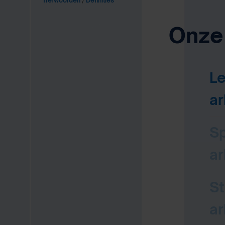
Trefwoorden
/
Definities
Onze
L
ar
Sp
ar
St
ar