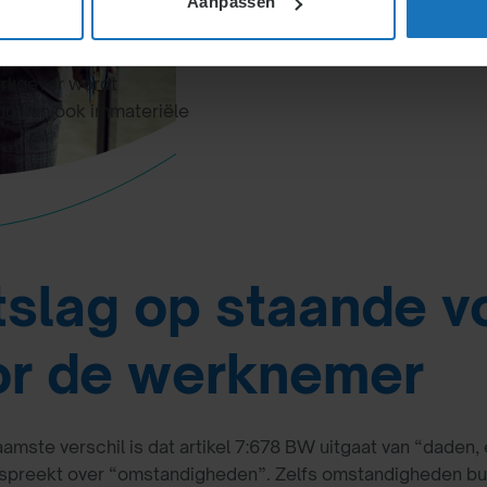
Aanpassen
men bij dringende
knemer vorderen waarbij
erkgever wordt
g kan ook immateriële
slag op staande 
or de werknemer
amste verschil is dat artikel 7:678 BW uitgaat van “daden,
spreekt over “omstandigheden”. Zelfs omstandigheden bu