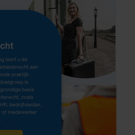
echt
g leert u de
 arbeidsrecht aan
nde praktijk-
doelgroep is
 grondige basis
idsrecht, zoals
R, bedrijfsleider,
r of medewerker
.