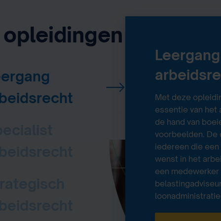
 opleidingen
Leergang
arbeidsr
eergang
beidsrecht
Met deze opleidin
essentie van het
de hand van boeie
ecialist
voorbeelden. De 
iedereen
die een
beidsrecht
wenst in het arbe
een medewerker H
rategisch
belastingadviseu
loonadministratie
beidsrecht