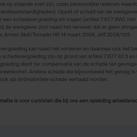
e op staande voet zijn, zoals persoonlijke redenen waard
 familieomstandigheden). Opzet of schuld van de werkgever 
een schadevergoeding wil vragen (artikel 7:677 BW). Het
zij de werkgever zich naast het verweer dat er geen dringen
is: Arrest Akdi/Tornado HR 14 maart 2008,
JAR
2008/109.
vergoeding kan naast het vorderen en daarmee ook het bew
 schadevergoeding zijn op grond van artikel 7:677 lid 3 en 
oeding dient ter compensatie van de schade ten gevolge v
reenkomst. Andere schade die bijvoorbeeld het gevolg is
ook als (im)materiele schade verhaald worden.
matie is voor cursisten die bij ons een opleiding arbeidsre