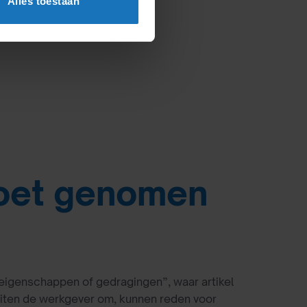
Alles toestaan
voet genomen
 eigenschappen of gedragingen”, waar artikel
iten de werkgever om, kunnen reden voor