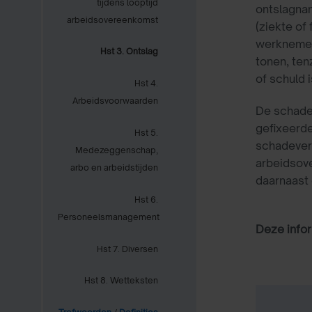
tijdens looptijd
ontslagnam
arbeidsovereenkomst
(ziekte of
werknemer 
Hst 3. Ontslag
tonen, ten
of schuld 
Hst 4.
Arbeidsvoorwaarden
De schade
gefixeerde
Hst 5.
schadeverg
Medezeggenschap,
arbeidsove
arbo en arbeidstijden
daarnaast 
Hst 6.
Personeelsmanagement
Deze infor
Hst 7. Diversen
Hst 8. Wetteksten