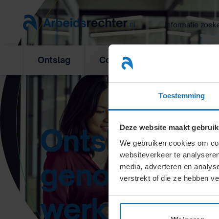
Ga
naar
Informatie zoek
inhoud
Ontslag
Concurrentiebeding
L
Toestemming
Ontslag op s
Deze website maakt gebruik
We gebruiken cookies om cont
websiteverkeer te analyseren
genomen doo
media, adverteren en analys
verstrekt of die ze hebben v
werknemer