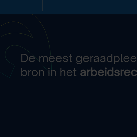
De meest geraadple
bron in het
arbeidsrec