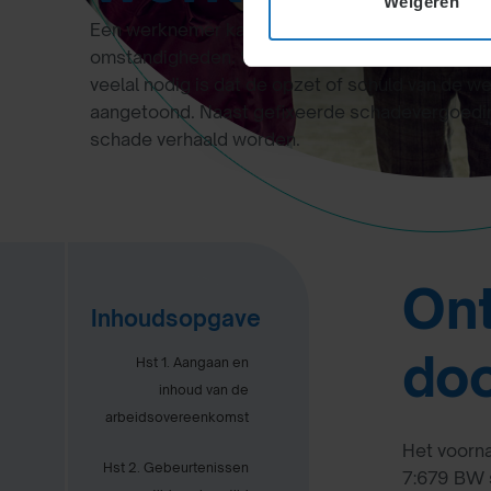
Weigeren
Een werknemer kan ontslag op staande voet ne
omstandigheden. Schadevergoeding kan de wer
veelal nodig is dat de opzet of schuld van de w
aangetoond. Naast gefixeerde schadevergoedin
schade verhaald worden.
Ont
Inhoudsopgave
do
Hst 1. Aangaan en
inhoud van de
arbeidsovereenkomst
Het voorna
Hst 2. Gebeurtenissen
7:679 BW 