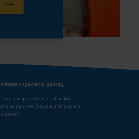
mmissie ongewenst gedrag
lijke, transparante en deskundige
n klachten over (seksuele) intimidatie,
en pesten