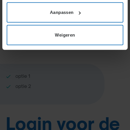
Home
Specialisten Informatie
Aanpassen
Weigeren
Korte inleiding
optie 1
optie 2
Login voor de