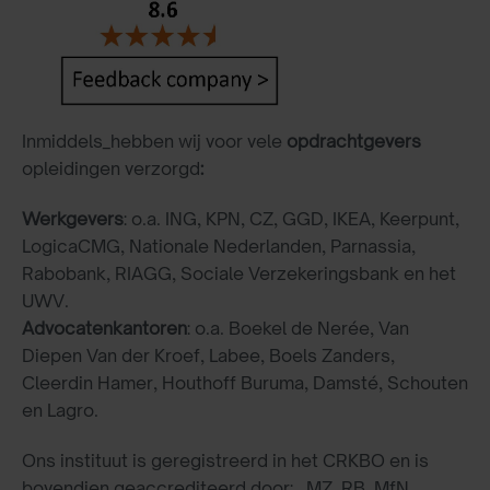
Inmiddels_hebben wij voor vele
opdrachtgevers
opleidingen verzorgd
:
Werkgevers
: o.a. ING, KPN, CZ, GGD, IKEA, Keerpunt,
LogicaCMG, Nationale Nederlanden, Parnassia,
Rabobank, RIAGG, Sociale Verzekeringsbank en het
UWV.
Advocatenkantoren
: o.a. Boekel de Nerée, Van
Diepen Van der Kroef, Labee, Boels Zanders,
Cleerdin Hamer, Houthoff Buruma, Damsté, Schouten
en Lagro.
Ons instituut is geregistreerd in het CRKBO en is
bovendien geaccrediteerd door: MZ, RB, MfN