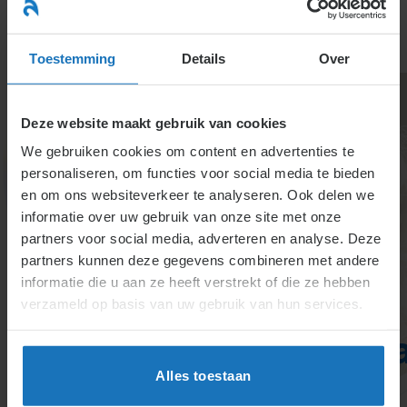
Ga
naar
menu
inhoud
Toestemming
Details
Over
Deze website maakt gebruik van cookies
We gebruiken cookies om content en advertenties te
personaliseren, om functies voor social media te bieden
en om ons websiteverkeer te analyseren. Ook delen we
informatie over uw gebruik van onze site met onze
5.1.10.
partners voor social media, adverteren en analyse. Deze
partners kunnen deze gegevens combineren met andere
Gemeenschappelijke,
informatie die u aan ze heeft verstrekt of die ze hebben
centrale en
verzameld op basis van uw gebruik van hun services.
groepsondernemingsra
Alles toestaan
Bij samenhang tussen ondernemingen kan een
centrale of groepsondernemingsraad ingesteld