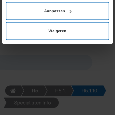
worden. Afhankelijk van de structuur zijn er
Aanpassen
mogelijkheden voor één ondernemer met één of
meerdere ondernemingen, meerdere verbonden
ondernemers of ondernemingen die deel uitmaken
van een internationaal concern.
Weigeren
H5.
H5.1.
H5.1.10.
Specialisten Info