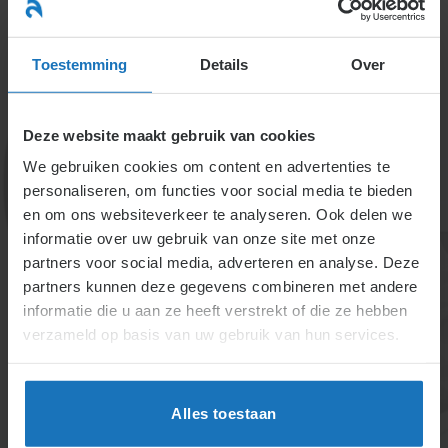
Ga
naar
menu
inhoud
Toestemming
Details
Over
Deze website maakt gebruik van cookies
We gebruiken cookies om content en advertenties te
personaliseren, om functies voor social media te bieden
en om ons websiteverkeer te analyseren. Ook delen we
informatie over uw gebruik van onze site met onze
2.6.2. Gelijk belonen
partners voor social media, adverteren en analyse. Deze
partners kunnen deze gegevens combineren met andere
(van mannen en
informatie die u aan ze heeft verstrekt of die ze hebben
vrouwen)
verzameld op basis van uw gebruik van hun services.
Werkgevers moeten gelijk loon geven voor
Alles toestaan
gelijkwaardig werk, ongeacht geslacht. Direct