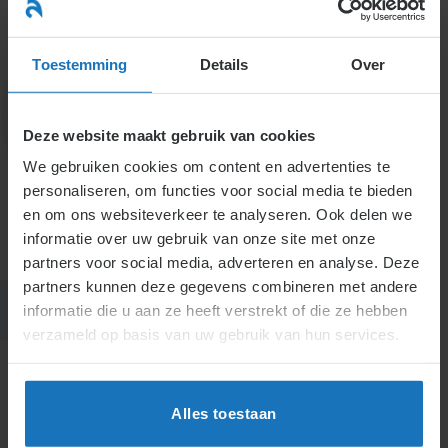
Ga
naar
menu
inhoud
Toestemming
Details
Over
Deze website maakt gebruik van cookies
7. Inlichtingen geven aan
We gebruiken cookies om content en advertenties te
personaliseren, om functies voor social media te bieden
derden over medewerkers
en om ons websiteverkeer te analyseren. Ook delen we
informatie over uw gebruik van onze site met onze
partners voor social media, adverteren en analyse. Deze
partners kunnen deze gegevens combineren met andere
informatie die u aan ze heeft verstrekt of die ze hebben
verzameld op basis van uw gebruik van hun services.
Alles toestaan
H7.
Inlichtingen