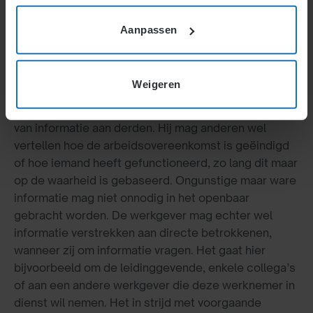
Aanpassen
Actueel
Informeren
Weigeren
De werkgever moet voorzichtig zijn met het geven
van informatie aan derden. Hij mag anderen wel
vertellen hoe de arbeidsovereenkomst is geëindigd
of hoe iemand heeft gefunctioneerd, zo lang dit maar
op de waarheid is gebaseerd. Ongunstige maar ware
informatie mag niet onnodig in het openbaar
gebracht worden. De werkgever mag echter wel
informatie verstrekken aan directe betrokkenen,
wanneer zij om informatie vragen. Het gaat hier
bijvoorbeeld om de leidinggevende, enkele collega’s
of aan een andere werkgever die deze werknemer in
dienst wil nemen. Het in strijd met voorgaande