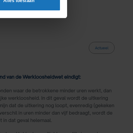
Alles toestaan
Actueel
nd van de Werkloosheidwet eindigt:
onden waar de betrokkene minder uren werkt, dan
ijke werkloosheid. In dit geval wordt de uitkering
ijn dat de uitkering nog loopt, evenredig (gekeken
erschil in uren minder dan vijf bedraagt, wordt de
 in dat geval helemaal.