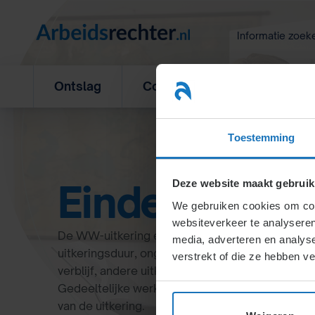
Ga
naar
Informatie zoek
inhoud
Ontslag
Concurrentiebeding
L
Toestemming
Einde WW-ui
Deze website maakt gebruik
We gebruiken cookies om cont
websiteverkeer te analyseren
De WW-uitkering eindigt bij werkhervatting, he
media, adverteren en analys
uitkeringsduur, ongeschiktheid voor de arbeidsma
verstrekt of die ze hebben v
verblijf, andere uitkering of bij het bereiken van
Gedeeltelijke werkhervatting kan leiden tot ver
van de uitkering.