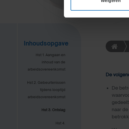
Weigeren
Inhoudsopgave
Hst 1. Aangaan en
inhoud van de
arbeidsovereenkomst
De volgend
Hst 2. Gebeurtenissen
De bet
tijdens looptijd
waarvoor
arbeidsovereenkomst
gedeelt
naar de
Hst 3. Ontslag
betrokk
Hst 4.