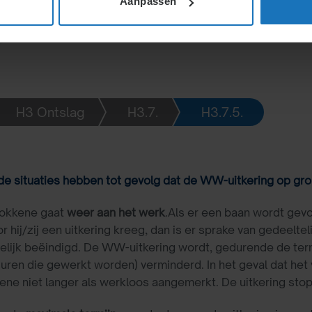
Aanpassen
H3 Ontslag
H3.7.
H3.7.5.
e situaties hebben tot gevolg dat de WW-uitkering op gro
rokkene gaat
weer aan het werk
.Als er een baan wordt gev
 hij/zij een uitkering kreeg, dan is er sprake van gedeeltel
elijk beëindigd. De WW-uitkering wordt, gedurende de term
 uren die gewerkt worden) verminderd. In het geval dat het v
ene niet langer als werkloos aangemerkt. De uitkering stopt