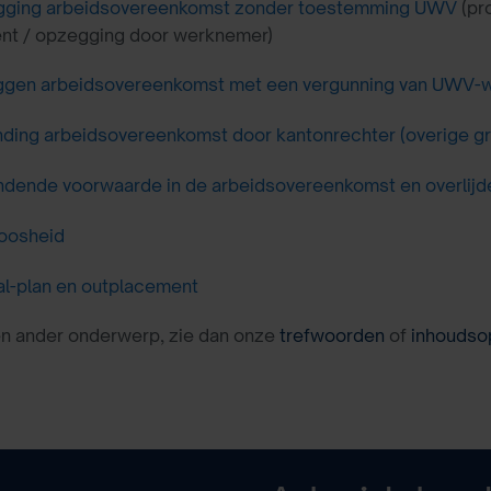
ging arbeidsovereenkomst zonder toestemming UWV
(pro
ent / opzegging door werknemer)
gen arbeidsovereenkomst met een vergunning van UWV-w
nding arbeidsovereenkomst door kantonrechter (overige g
ndende voorwaarde in de arbeidsovereenkomst en overlijd
oosheid
al-plan en outplacement
en ander onderwerp, zie dan onze
trefwoorden
of
inhoudso