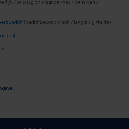
eftijd / ontslag op staande voet / pensioen /
erkbedrijf
(bedrijfseconomisch / langdurig ziekte)
ronden)
en
pgave
.