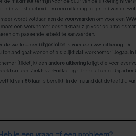
r de
maximale termijn
voor de duur van de uitkering is verst
ende werkloosheid, om een uitkering op grond van de wet 
t meer wordt voldaan aan de
voorwaarden
om voor een
WW-
oet een werknemer beschikbaar zijn voor de arbeidsmark
ren om passende arbeid te aanvaarden.
r de werknemer
uitgesloten
is voor een ww-uitkering. Dit 
uitenland gaat wonen of als blijkt dat werknemer illegaal in 
nemer (tijdelijk) een
andere uitkering
krijgt die voor evenv
beeld om een Ziektewet-uitkering of een uitkering bij arbe
eeftijd van
65 jaar
is bereikt. In de maand dat de leeftijd v
Heb je een vraag of een probleem?