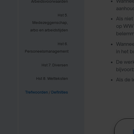
Wannee
Arbeidsvoorwaarden
aanhoud
Hst 5.
Als nie
Medezeggenschap,
op WW m
arbo en arbeidstijden
belemme
Wannee
Hst 6.
in het b
Personeelsmanagement
De werk
Hst 7. Diversen
bijvoor
Hst 8. Wetteksten
Als de l
Trefwoorden
/
Definities