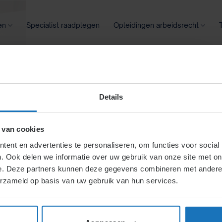
en
Specialist raadplegen
Opleidingen arbeidsrecht
oontransparantie
Ziekte
Meer
Details
tkering
 van cookies
ent en advertenties te personaliseren, om functies voor social
. Ook delen we informatie over uw gebruik van onze site met on
t bereiken van de maximale
e. Deze partners kunnen deze gegevens combineren met andere i
rkt, detentie, illegaal
erzameld op basis van uw gebruik van hun services.
 de AOW-leeftijd.
mindering of stopzetting