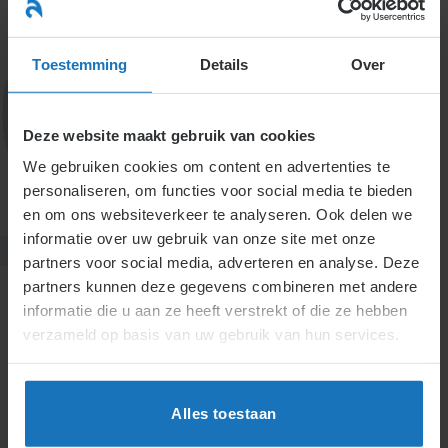
Ga
naar
menu
inhoud
Toestemming
Details
Over
Deze website maakt gebruik van cookies
7. Fondsen
We gebruiken cookies om content en advertenties te
personaliseren, om functies voor social media te bieden
en om ons websiteverkeer te analyseren. Ook delen we
informatie over uw gebruik van onze site met onze
partners voor social media, adverteren en analyse. Deze
partners kunnen deze gegevens combineren met andere
informatie die u aan ze heeft verstrekt of die ze hebben
verzameld op basis van uw gebruik van hun services.
H7.
Fondsen
Actueel
Alles toestaan
Inleg van geld voor het personeel