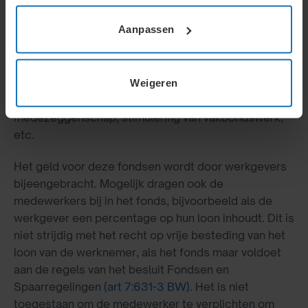
Een fonds is doorgaans een stichting met een
Aanpassen
afgescheiden vermogen, welke wordt gebruikt ter
financiering van bepaalde activiteiten. Hier wordt
voornamelijk gedacht aan fondsen die subsidie
Weigeren
verlenen voor het opleiden van werknemers, scholing
van werknemers die zijn betrokken bij de interne
medezeggenschap, stimulering van vakbondswerk,
etc.
Het geld voor deze fondsen wordt door werkgevers
bijeengebracht. Mogelijk dragen ook de
medewerkers bij in het fonds, bijvoorbeeld als de
werkgever een percentage op hun loon inhoudt. Dit is
niet strijdig met het recht op vrije besteding van het
loon van de werknemer, als het fonds maar voldoet
aan de regels van het besluit Fondsen en
Spaarregelingen
(art 7:631-3 BW)
. Het is niet
toegestaan om de medewerker te verplichten om