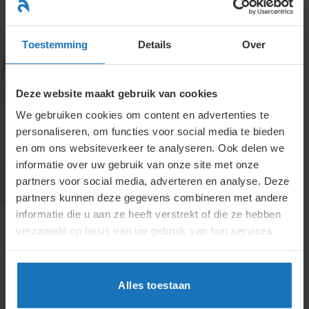
Ga
naar
menu
inhoud
Toestemming
Details
Over
Deze website maakt gebruik van cookies
7. Executie
We gebruiken cookies om content en advertenties te
personaliseren, om functies voor social media te bieden
en om ons websiteverkeer te analyseren. Ook delen we
informatie over uw gebruik van onze site met onze
partners voor social media, adverteren en analyse. Deze
partners kunnen deze gegevens combineren met andere
informatie die u aan ze heeft verstrekt of die ze hebben
verzameld op basis van uw gebruik van hun services.
H7.
Executie
Actueel
Effectueren van de uitspraak
Alles toestaan