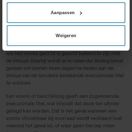
Betekenen vonnis
Aanpassen
Wanneer de rechter een uitspraak heeft gedaan,
houdt dat echter nog niet altijd in dat het vonnis ook
wordt nagekomen. Het vonnis kan dan worden
Weigeren
betekend. Dit wordt door een gerechtsdeurwaarder
gedaan. Door de betekening wordt degene tegen
wie het vonnis gericht is geacht bekend te zijn met
de inhoud. Daarbij wordt er in naam der Koning bevel
gedaan om
binnen twee dagen na heden aan de
inhoud van de ten deze betekende executoriale titel
te voldoen.
Een vonnis of beschikking geeft een zogenoemde
executoriale titel, wat inhoudt dat deze ten uitvoer
gelegd kan worden. Dat is het geval wanneer een
vonnis uitvoerbaar bij voorraad wordt verklaard (wat
meestal het geval is), of waar geen beroep meer