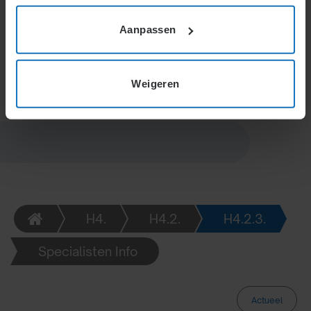
gronden. Te veel opgenomen dagen kunnen alleen
worden verrekend als dat expliciet is afgesproken.
Aanpassen
Een werknemer mag een verklaring vragen van de
resterende vakantiedagen bij ontslag.
Weigeren
H4.
H4.2.
H4.2.3.
Specialisten Info
Actueel