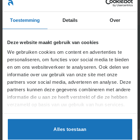
Ga
naar
menu
inhoud
Toestemming
Details
Over
Deze website maakt gebruik van cookies
We gebruiken cookies om content en advertenties te
personaliseren, om functies voor social media te bieden
en om ons websiteverkeer te analyseren. Ook delen we
informatie over uw gebruik van onze site met onze
4.2.3. Einde contract en
partners voor social media, adverteren en analyse. Deze
partners kunnen deze gegevens combineren met andere
betaling en verklaring
informatie die u aan ze heeft verstrekt of die ze hebben
vakantierechten
verzameld op basis van uw gebruik van hun services.
Resterende vakantiedagen worden bij ontslag
uitbetaald. Werkgevers mogen vakanties voor de
Alles toestaan
ontslagdatum niet afdwingen zonder redelijke