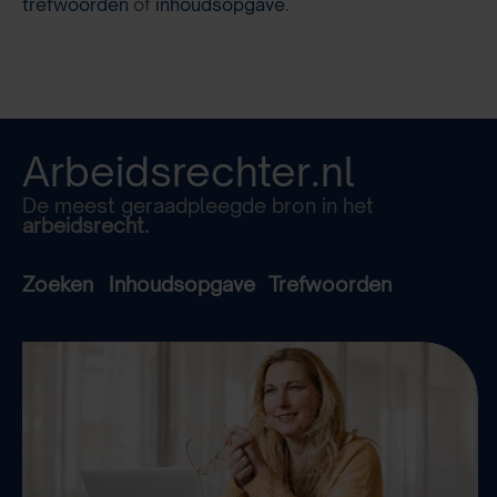
trefwoorden
of
inhoudsopgave
.
Arbeidsrechter.nl
De meest geraadpleegde bron in het
arbeidsrecht.
Zoeken
Inhoudsopgave
Trefwoorden