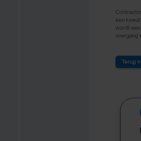
Contracto
een kwesti
wordt een
overgang v
Terug n