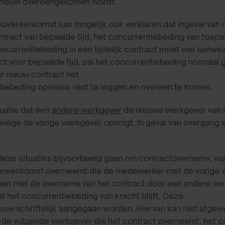
nieuw overeengekomen wordt.
overeenkomst kan mogelijk ook verklaren dat ingeval van 
ntract van bepaalde tijd, het concurrentiebeding van toep
ncurrentiebeding in een tijdelijk contract moet wel aanwezi
ct voor bepaalde tijd, zal het concurrentiebeding normaal 
er nieuw contract het
tiebeding opnieuw vast te leggen en overeen te komen.
tuatie dat een
andere werkgever
de nieuwe werkgever van d
wege de vorige werkgever opvolgt. In geval van overgang 
 deze situaties bijvoorbeeld gaan om contractovername, w
ereenkomst overneemt die de medewerker met de vorige 
an met de overname van het contract door een andere werk
at het concurrentiebeding van kracht blijft. Deze
euw schriftelijk aangegaan worden. Hiervan kan niet afg
de volgende werkgever die het contract overneemt, het c