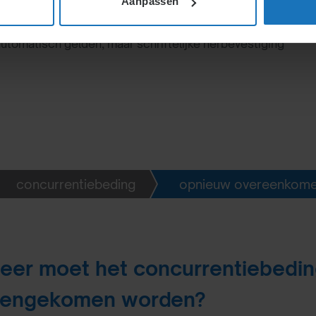
Aanpassen
 het vereist zijn dat een concurrentiebeding
 wijziging het beding wezenlijk zwaarder gaat tellen.
automatisch gelden, maar schriftelijke herbevestiging
concurrentiebeding
opnieuw overeenkom
er moet het concurrentiebedi
eengekomen worden?