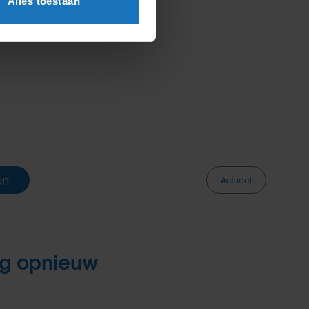
Alles toestaan
en
Actueel
ng opnieuw