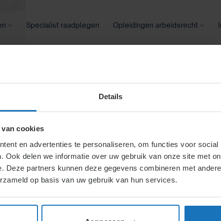
en
Specialist raadplegen
Opleidingen arbeidsrecht
oontransparantie
Ziekte
Meer
Details
ereenkomen
 van cookies
ent en advertenties te personaliseren, om functies voor social
. Ook delen we informatie over uw gebruik van onze site met on
urrentiebeding
e. Deze partners kunnen deze gegevens combineren met andere i
erzameld op basis van uw gebruik van hun services.
ende functieverandering, nieuwe