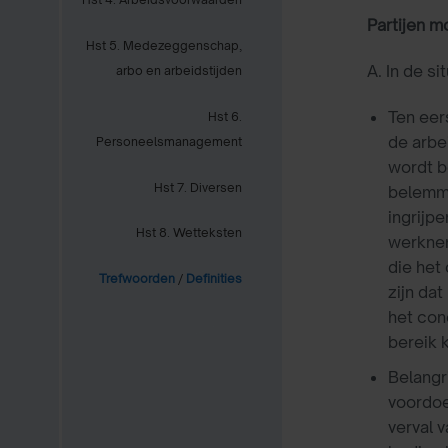
Partijen m
Hst 5. Medezeggenschap,
A. In de s
arbo en arbeidstijden
Ten eer
Hst 6.
de arbe
Personeelsmanagement
wordt b
Hst 7. Diversen
belemme
ingrijp
Hst 8. Wetteksten
werknem
die het
Trefwoorden
/
Definities
zijn da
het con
bereik 
Belangr
voordoe
verval 