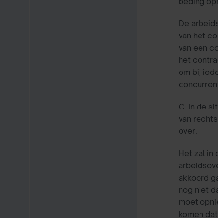
beding op
De arbeids
van het co
van een co
het contra
om bij ied
concurren
C. In de si
van rechts
over.
Het zal in
arbeidsov
akkoord ga
nog niet d
moet opni
komen dat 