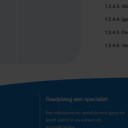
1.3.4.3. W
1.3.4.4. (
1.3.4.5. D
1.3.4.6. V
Raadpleeg een specialist
Een vrijblijvend en verhelderend gesprek
geeft inzicht in uw kansen en
mogelijkheden