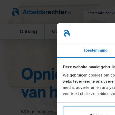
Ga
naar
Informatie zoek
inhoud
Ontslag
Concurrentiebeding
L
Toestemming
Opnieuw ov
Deze website maakt gebruik
We gebruiken cookies om cont
websiteverkeer te analyseren
van het conc
media, adverteren en analys
verstrekt of die ze hebben v
Bij ingrijpende wijzigingen zoals een zwaarweg