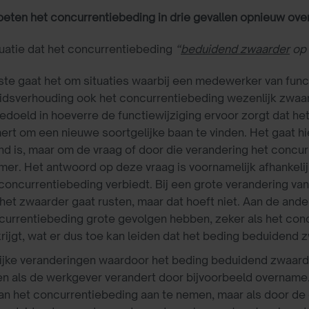
oeten het concurrentiebeding in drie gevallen opnieuw ov
ituatie dat het concurrentiebeding
“
beduidend zwaarder
op 
ste gaat het om situaties waarbij een medewerker van func
idsverhouding ook het concurrentiebeding wezenlijk zwa
edoeld in hoeverre de functiewijziging ervoor zorgt dat h
rt om een nieuwe soortgelijke baan te vinden. Het gaat hie
end is, maar om de vraag of door die verandering het conc
er. Het antwoord op deze vraag is voornamelijk afhankelijk
 concurrentiebeding verbiedt. Bij een grote verandering van
t het zwaarder gaat rusten, maar dat hoeft niet. Aan de ande
currentiebeding grote gevolgen hebben, zeker als het con
krijgt, wat er dus toe kan leiden dat het beding beduidend
ijke veranderingen waardoor het beding beduidend zwaard
n als de werkgever verandert door bijvoorbeeld overname
van het concurrentiebeding aan te nemen, maar als door de