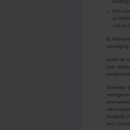
beding 
Een con
activite
ook in 
B. Wannee
opvolging 
Komt de w
ook opnie
medewerker
Wanneer ee
werkgever 
overeenkom
werkzaamh
mogelijk m
het concur