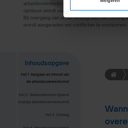
Weigeren
arbeidsovereenkomsten of contractovername kan
opnieuw wordt vastgelegd. Dat geldt als door de
Bij overgang van onderneming blijft het beding 
wordt aangeraden om conflicten te voorkomen.
Inhoudsopgave
Hst 1. Aangaan en inhoud van
de arbeidsovereenkomst
Hst 2. Gebeurtenissen tijdens
looptijd arbeidsovereenkomst
Wanne
Hst 3. Ontslag
over
Hst 4. Arbeidsvoorwaarden