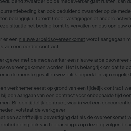
beduidend zwaarder op de medewerker gaat rusten, kan dat 
currentiebeding kan ook beduidend zwaarder op de medewe
iten belangrijk uitbreidt (meer vestigingen of andere activit
deze situatie het beding komt te vervallen en dus opnieu
r er een
nieuwe arbeidsovereenkomst
wordt aangegaan me
is van een eerder contract.
erkgever met de medewerker een nieuwe arbeidsovereenk
uw overeengekomen worden. Het is belangrijk om dat te d
 in de meeste gevallen wezenlijk beperkt in zijn mogeli
n werknemer eerst op grond van een tijdelijk contract w
bij een aangaan van een contract voor onbepaalde tijd e
en. Bij een tijdelijk contract, waarin wel een concurren
eden, volstaat de werkgever
et een schriftelijke bevestiging dat als de overeenkomst w
rentiebeding ook van toepassing is op deze opvolgende arb