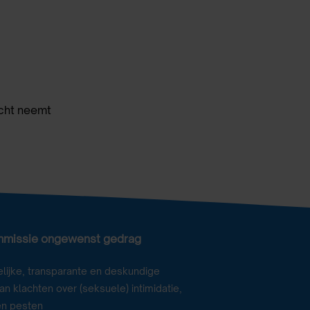
acht neemt
mmissie ongewenst gedrag
lijke, transparante en deskundige
n klachten over (seksuele) intimidatie,
en pesten