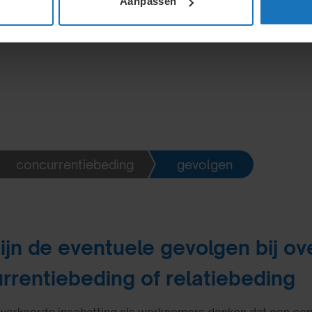
Aanpassen
delen of het beding onredelijk is of nog nodig, maar
kt vaak de positie van de werknemer in zulke
concurrentiebeding
gevolgen
ijn de eventuele gevolgen bij ov
rrentiebeding of relatiebeding