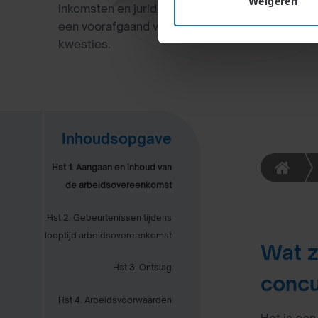
Weigeren
inkomsten en juridische risico’s. Rechters beoor
een voorafgaand verzoek om aanpassing verster
kwesties.
Inhoudsopgave
Hst 1. Aangaan en inhoud van
de arbeidsovereenkomst
Hst 2. Gebeurtenissen tijdens
looptijd arbeidsovereenkomst
Wat z
Hst 3. Ontslag
concu
Hst 4. Arbeidsvoorwaarden