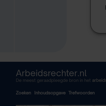
Arbeidsrechter.nl
De meest geraadpleegde bron in het
arbeid
Zoeken
Inhoudsopgave
Trefwoorden