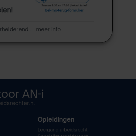
elen!
rhelderend .... meer info
toor
AN-i
idsrechter.nl
Opleidingen
Leergang arbeidsrecht