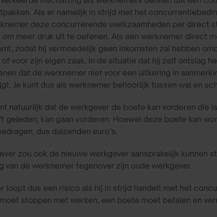
 verkeerde inschatting als werknemers denken dat een con
itpakken. Als er namelijk in strijd met het concurrentieb
rknemer deze concurrerende werkzaamheden per direct s
om meer druk uit te oefenen. Als een werknemer direct mo
mt, zodat hij vermoedelijk geen inkomsten zal hebben omda
of voor zijn eigen zaak. In de situatie dat hij zelf ontsla
nen dat de werknemer niet voor een uitkering in aanmerki
ijgt. Je kunt dus als werknemer behoorlijk tussen wal en sc
mt natuurlijk dat de werkgever de boete kan vorderen die 
eft geleden, kan gaan vorderen. Hoewel deze boete kan wo
edragen, dus duizenden euro’s.
ver zou ook de nieuwe werkgever aansprakelijk kunnen ste
ng van de werknemer tegenover zijn oude werkgever.
loopt dus een risico als hij in strijd handelt met het conc
 moet stoppen met werken, een boete moet betalen en verm