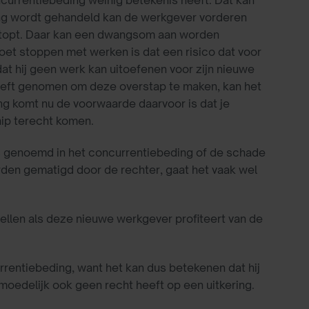
currentiebeding weinig betekenis heeft. Dat kan
eding wordt gehandeld kan de werkgever vorderen
topt. Daar kan een dwangsom aan worden
et stoppen met werken is dat een risico dat voor
t hij geen werk kan uitoefenen voor zijn nieuwe
g heeft genomen om deze overstap te maken, kan het
ng komt nu de voorwaarde daarvoor is dat je
hip terecht komen.
is genoemd in het concurrentiebeding of de schade
rden gematigd door de rechter, gaat het vaak wel
llen als deze nieuwe werkgever profiteert van de
urrentiebeding, want het kan dus betekenen dat hij
oedelijk ook geen recht heeft op een uitkering.