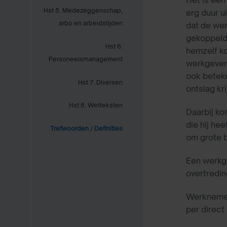
Het is een
Hst 5. Medezeggenschap,
erg duur u
arbo en arbeidstijden
dat de we
gekoppeld 
Hst 6.
hemzelf ko
Personeelsmanagement
werkgever 
ook beteke
Hst 7. Diversen
ontslag kr
Hst 8. Wetteksten
Daarbij ko
die hij he
Trefwoorden
/
Definities
om grote b
Een werkge
overtredi
Werknemer 
per direct