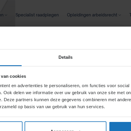
en
Specialist raadplegen
Opleidingen arbeidsrecht
oontransparantie
Ziekte
Meer
Details
 overtreden
 van cookies
ent en advertenties te personaliseren, om functies voor social
. Ook delen we informatie over uw gebruik van onze site met on
beding
e. Deze partners kunnen deze gegevens combineren met andere i
erzameld op basis van uw gebruik van hun services.
se gevolgen hebben, zoals boetes, verlies van