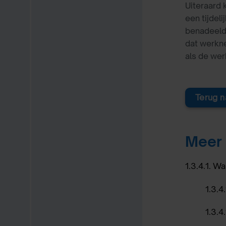
Uiteraard 
een tijdel
benadeeld.
dat werkne
als de wer
Terug n
Meer 
1.3.4.1. W
1.3.4
1.3.4