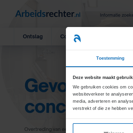
Ga
naar
Informatie zoek
inhoud
Ontslag
Concurrentiebeding
L
Toestemming
Gevolgen van
Deze website maakt gebruik
We gebruiken cookies om cont
websiteverkeer te analyseren
concurrentie
media, adverteren en analys
verstrekt of die ze hebben v
Overtreding van een concurrentiebeding kan for