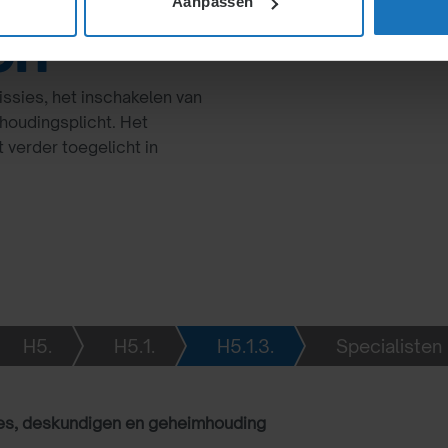
Aanpassen
en
ssies, het inschakelen van
houdingsplicht. Het
verder toegelicht in
H5.
H5.1.
H5.1.3.
Specialisten 
s, deskundigen en geheimhouding