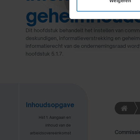
Weigeren
geheimhoud
Dit hoofdstuk behandelt het instellen van commi
deskundigen, informatieverstrekking en geheim
informatierecht van de ondernemingsraad wordt 
hoofdstuk 5.1.7.
Inhoudsopgave
Hst 1. Aangaan en
inhoud van de
Commissie
arbeidsovereenkomst