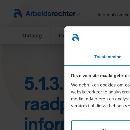
Ga
naar
Informatie zoek
inhoud
Ontslag
Concurrentiebeding
L
Toestemming
5.1.3. Commis
Deze website maakt gebruik
We gebruiken cookies om cont
websiteverkeer te analyseren
raadplegen d
media, adverteren en analys
verstrekt of die ze hebben v
informeren e