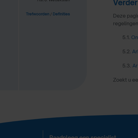
Verder
Trefwoorden
/
Definities
Deze pagin
regelinge
5.1.
On
5.2.
Ar
5.3.
Ar
Zoekt u e
Raadpleeg een specialist