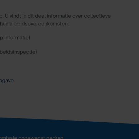
 vindt in dit deel informatie over collectieve
 hun arbeidsovereenkomsten:
op informatie)
rbeidsinspectie)
pgave
.
mmissie ongewenst gedrag