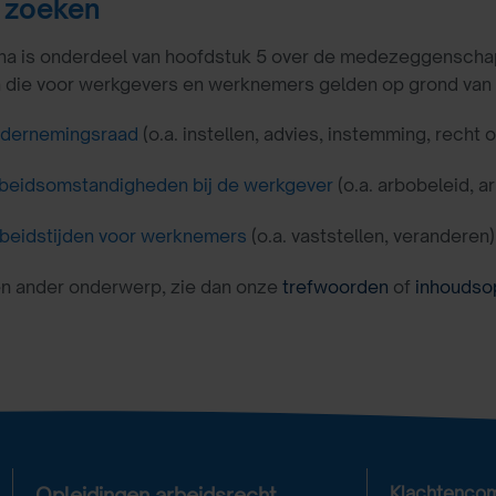
 zoeken
a is onderdeel van hoofdstuk 5 over de medezeggenschap. U
n die voor werkgevers en werknemers gelden op grond van
dernemingsraad
(o.a. instellen, advies, instemming, recht 
beidsomstandigheden bij de werkgever
(o.a. arbobeleid, a
beidstijden voor werknemers
(o.a. vaststellen, veranderen)
en ander onderwerp, zie dan onze
trefwoorden
of
inhoudso
Klachtenco
Opleidingen arbeidsrecht