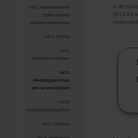
In dit hoo
Hst 2. Gebeurtenissen
(5.1.3.2.)
, 
tijdens looptijd
ondernemin
arbeidsovereenkomst
Hst 3. Ontslag
Hst 4.
Arbeidsvoorwaarden
Hst 5.
Medezeggenschap,
arbo en arbeidstijden
Hst 6.
Personeelsmanagement
Hst 7. Diversen
Hst 8. Wetteksten