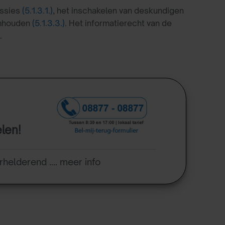
issies
(5.1.3.1.)
, het inschakelen van deskundigen
eimhouden
(5.1.3.3.)
. Het informatierecht van de
.
elen!
rhelderend .... meer info