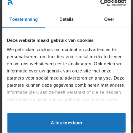
Ga
naar
menu
inhoud
Toestemming
Details
Over
Deze website maakt gebruik van cookies
We gebruiken cookies om content en advertenties te
personaliseren, om functies voor social media te bieden
en om ons websiteverkeer te analyseren. Ook delen we
informatie over uw gebruik van onze site met onze
4.1.10.4. Werkkleding
partners voor social media, adverteren en analyse. Deze
partners kunnen deze gegevens combineren met andere
en gereedschap voor
informatie die u aan ze heeft verstrekt of die ze hebben
uitvoering werk
verzameld op basis van uw gebruik van hun services.
Medewerkers kunnen schriftelijk machtigen dat
kosten voor werkgerelateerde kleding en
Alles toestaan
gereedschap op hun loon worden ingehouden. Het