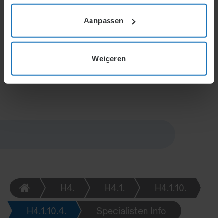
minimumloon en vakantiegeld moeten gewaarborgd
blijven. Afspraken hierover in
Aanpassen
arbeidsovereenkomsten zijn niet toegestaan;
inhoudingen zijn alleen mogelijk via een intrekbare
schriftelijke volmacht.
Weigeren
H4.
H4.1.
H4.1.10.
H4.1.10.4.
Specialisten Info