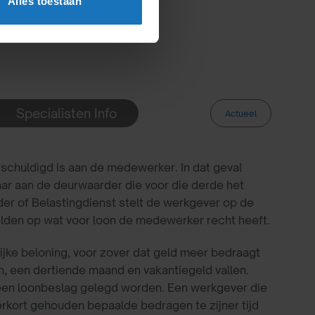
Alles toestaan
Specialisten Info
Actueel
schuldigd is aan de medewerker. In dat geval
aar aan de deurwaarder die voor die derde het
er of Belastingdienst stelt de werkgever op de
lden op wat voor loon de medewerker recht heeft.
jke beloning, voor zover dat geld meer bedraagt
n, een dertiende maand en vakantiegeld vallen.
en loonbeslag gelegd worden. Een werkgever die
erkort gehouden bepaalde bedragen te zijner tijd