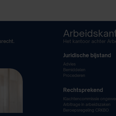
Arbeidskan
srecht.
Het kantoor achter Arbe
Juridische bijstand
Advies
Bemiddelen
Procederen
Rechtsprekend
Klachtencommissie ongewe
Arbitrage in arbeidszaken
Beroepsregeling CRKBO