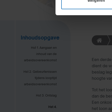
Weigeren
Inhoudsopgave
Hst 1. Aangaan en
inhoud van de
Een derde 
arbeidsovereenkomst
dient de w
beslag leg
Hst 2. Gebeurtenissen
hoogte va
tijdens looptijd
arbeidsovereenkomst
Tot het lo
dan de bes
Hst 3. Ontslag
Een onkos
Hst 4.
het loon a