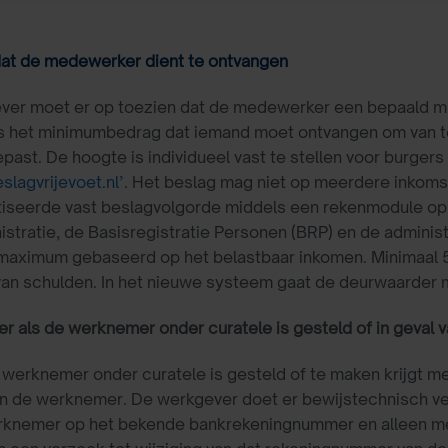
at de medewerker dient te ontvangen
er moet er op toezien dat de medewerker een bepaald min
is het minimumbedrag dat iemand moet ontvangen om van te 
past. De hoogte is individueel vast te stellen voor burgers
lagvrijevoet.nl’
. Het beslag mag niet op meerdere inkom
iseerde vast beslagvolgorde middels een rekenmodule op
istratie, de Basisregistratie Personen (BRP) en de administ
 maximum gebaseerd op het belastbaar inkomen. Minimaal 
van schulden. In het nieuwe systeem gaat de deurwaarder m
er als de werknemer onder curatele is gesteld of in geval
 werknemer onder curatele is gesteld of te maken krijgt me
n de werknemer. De werkgever doet er bewijstechnisch ver
rknemer op het bekende bankrekeningnummer en alleen me