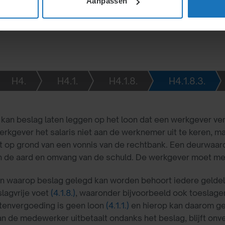
Aanpassen
H4.
H4.1.
H4.1.8.
H4.1.8.3.
kan beslag laten leggen op het loon dat een werkgever ver
erkgever het salaris niet aan de werknemer uit te keren, m
t op grond van een vonnis van de rechtbank. Een deurwaard
n de aard en omvang van de schuld. De werkgever moet me
on waarop beslag gelegd kan worden behoort iedere geldeli
lagvrije voet
(4.1.8.)
, waaronder bijvoorbeeld ook toeslage
tenvergoeding is geen loon
(4.1.1.)
en hierop kan daarom ge
an de medewerker uitbetaalt ondanks het beslag, blijft onv