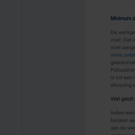
Minimum d
De werkgev
voet. Dat 
voet aange
www.uwbes
geautomat
Polisadmin
is tot een
aflossing 
Wat geldt 
Indien een
betalen aa
aan de we