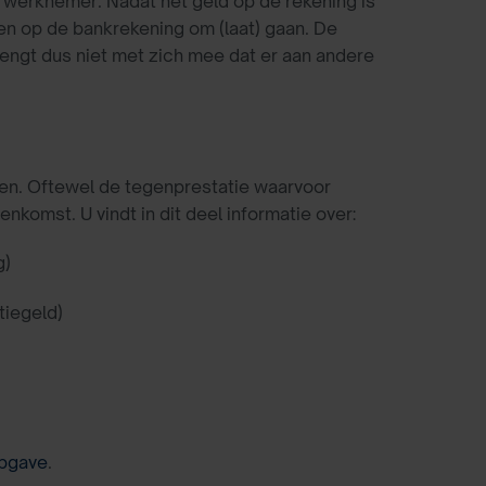
 werknemer. Nadat het geld op de rekening is
en op de bankrekening om (laat) gaan. De
rengt dus niet met zich mee dat er aan andere
en. Oftewel de tegenprestatie waarvoor
omst. U vindt in dit deel informatie over:
g)
tiegeld)
pgave
.