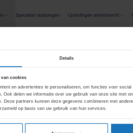
en
Specialist raadplegen
Opleidingen arbeidsrecht
oontransparantie
Ziekte
Meer
Details
ag op het loon
 van cookies
ent en advertenties te personaliseren, om functies voor social
. Ook delen we informatie over uw gebruik van onze site met on
en of verpanden met een
e. Deze partners kunnen deze gegevens combineren met andere i
ije voet (90%
erzameld op basis van uw gebruik van hun services.
rs moeten meldingen
terecht betaalde bedragen,