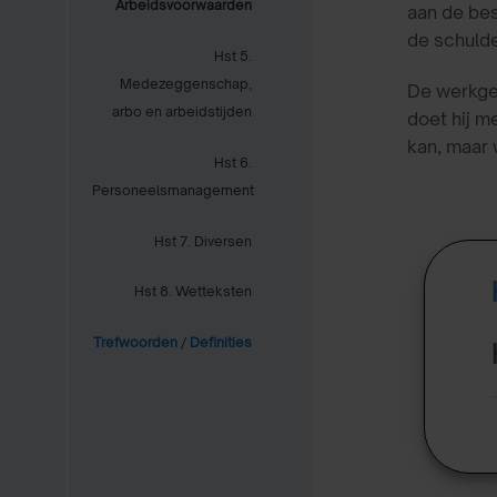
Arbeidsvoorwaarden
aan de bes
de schulde
Hst 5.
Medezeggenschap,
De werkgev
arbo en arbeidstijden
doet hij m
kan, maar 
Hst 6.
Personeelsmanagement
Hst 7. Diversen
Hst 8. Wetteksten
Trefwoorden
/
Definities