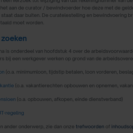
 een verzoek tot wijziging van dat rekeningnummer van de
s het aan de curator / bewindvoerder hoe deze met de geld
staat daar buiten. De curatelestelling en bewindvoering b
etaald moet worden.
 zoeken
a is onderdeel van hoofdstuk 4 over de arbeidsvoorwaard
 bij een werkgever werken op grond van de arbeidsovereenk
on
(o.a. minimumloon, tijdstip betalen, loon vorderen, besla
kantie
(o.a. vakantierechten opbouwen en opnemen, vakan
nsioen
(o.a. opbouwen, afkopen, einde dienstverband)
T-regeling
en ander onderwerp, zie dan onze
trefwoorden
of
inhoudso