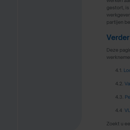
werken aan
gestort, i
werkgever 
partijen b
Verder
Deze pagin
werknemers
4.1.
Lo
4.2.
Va
4.3.
Pe
4.4
VU
Zoekt u e