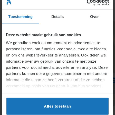
Ga
naar
menu
inhoud
Toestemming
Details
Over
Deze website maakt gebruik van cookies
We gebruiken cookies om content en advertenties te
personaliseren, om functies voor social media te bieden
en om ons websiteverkeer te analyseren. Ook delen we
informatie over uw gebruik van onze site met onze
6.3.7.3.
partners voor social media, adverteren en analyse. Deze
partners kunnen deze gegevens combineren met andere
Beoordeling(sgesprekke
informatie die u aan ze heeft verstrekt of die ze hebben
verzameld op basis van uw gebruik van hun services.
Beoordelingen sturen prestaties en bieden
waardevolle informatie voor groei. Ze ondersteunen
beloningen, loopbaanontwikkeling en
Alles toestaan
capaciteitsplanning. Een effectief systeem vraagt
om objectieve maatstaven, duidelijke communicatie