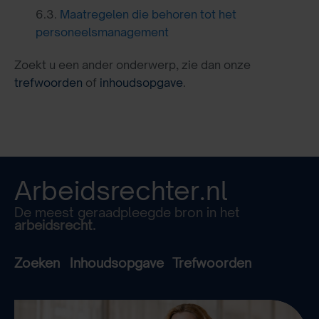
6.3.
Maatregelen die behoren tot het
personeelsmanagement
Zoekt u een ander onderwerp, zie dan onze
trefwoorden
of
inhoudsopgave
.
Arbeidsrechter.nl
De meest geraadpleegde bron in het
arbeidsrecht.
Zoeken
Inhoudsopgave
Trefwoorden