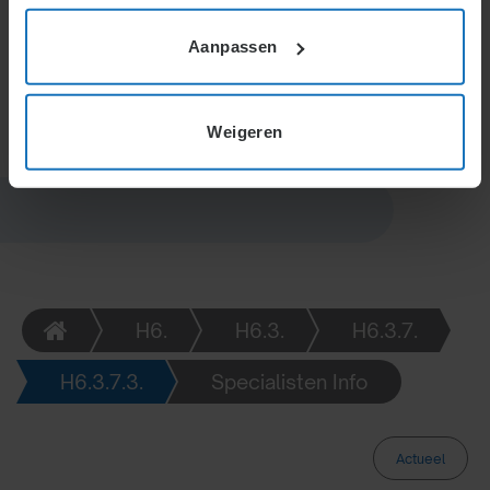
en gerichte feedback. Beoordelingen zijn cruciaal
voor interne werving, bijscholing en het afstemmen
Aanpassen
van prestaties op organisatiedoelen.
Weigeren
H6.
H6.3.
H6.3.7.
H6.3.7.3.
Specialisten Info
Actueel