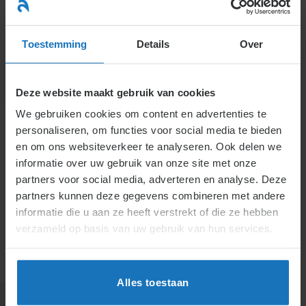
Ga
naar
menu
inhoud
Toestemming
Details
Over
Deze website maakt gebruik van cookies
AWGB – Algemene Wet
We gebruiken cookies om content en advertenties te
personaliseren, om functies voor social media te bieden
Gelijke Behandeling
en om ons websiteverkeer te analyseren. Ook delen we
informatie over uw gebruik van onze site met onze
Home
partners voor social media, adverteren en analyse. Deze
Algemene wet gelijke behandeling (AWGB)
partners kunnen deze gegevens combineren met andere
informatie die u aan ze heeft verstrekt of die ze hebben
verzameld op basis van uw gebruik van hun services.
Alles toestaan