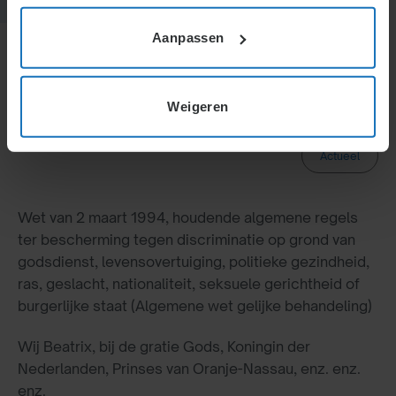
Aanpassen
Wetteksten
AWGB
Weigeren
Actueel
Wet van 2 maart 1994, houdende algemene regels
ter bescherming tegen discriminatie op grond van
godsdienst, levensovertuiging, politieke gezindheid,
ras, geslacht, nationaliteit, seksuele gerichtheid of
burgerlijke staat (Algemene wet gelijke behandeling)
Wij Beatrix, bij de gratie Gods, Koningin der
Nederlanden, Prinses van Oranje-Nassau, enz. enz.
enz.