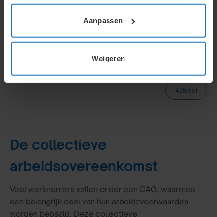
Aanpassen
arbeidsovereenkomst
cao
Weigeren
Actueel
De collectieve
arbeidsovereenkomst
Veel werknemers vallen onder een CAO, waarmee
een belangrijk deel van hun arbeidsvoorwaarden
worden bepaald. Deze collectieve