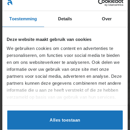
Ga
naar
menu
inhoud
Toestemming
Details
Over
Een CAO geldt als deze is opgenomen in de
Deze website maakt gebruik van cookies
arbeidsovereenkomst, als de branche een CAO heeft
waar de werkgever (en werknemer) aan verbonden is
We gebruiken cookies om content en advertenties te
of als deze CAO algemeen verbindend is verklaard.
personaliseren, om functies voor social media te bieden
CAO’s dienen naast het regelen van de
en om ons websiteverkeer te analyseren. Ook delen we
informatie over uw gebruik van onze site met onze
arbeidsvoorwaarden veelal ook om oneerlijke
partners voor social media, adverteren en analyse. Deze
onderlinge concurrentie tegen te gaan.
partners kunnen deze gegevens combineren met andere
informatie die u aan ze heeft verstrekt of die ze hebben
verzameld op basis van uw gebruik van hun services.
Alles toestaan
1.1. Wat is een arbeidsovereenkomst?