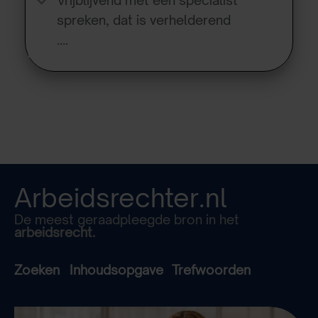
Vrijblijvend met een specialist
spreken, dat is verhelderend
….
Arbeidsrechter.nl
De meest geraadpleegde bron in het
arbeidsrecht.
Zoeken
Inhoudsopgave
Trefwoorden