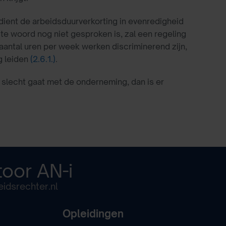
dient de arbeidsduurverkorting in evenredigheid
ste woord nog niet gesproken is, zal een regeling
antal uren per week werken discriminerend zijn,
ng leiden
(2.6.1.)
.
jk slecht gaat met de onderneming, dan is er
toor
AN-i
idsrechter.nl
Opleidingen