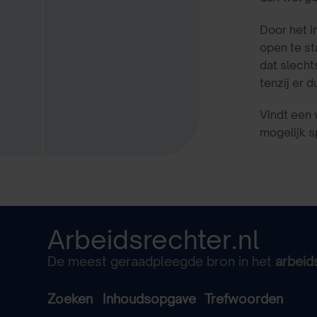
Door het i
open te st
dat slecht
tenzij er 
Vindt een 
mogelijk s
Arbeidsrechter.nl
De meest geraadpleegde bron in het
arbeid
Zoeken
Inhoudsopgave
Trefwoorden