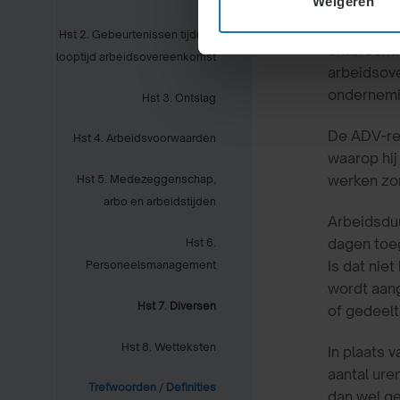
Weigeren
Arbeidsduu
Hst 2. Gebeurtenissen tijdens
ontbreekt.
looptijd arbeidsovereenkomst
arbeidsov
ondernemin
Hst 3. Ontslag
De ADV-re
Hst 4. Arbeidsvoorwaarden
waarop hij
werken zo
Hst 5. Medezeggenschap,
arbo en arbeidstijden
Arbeidsduu
dagen toeg
Hst 6.
Is dat nie
Personeelsmanagement
wordt aan
Hst 7. Diversen
of gedeelt
Hst 8. Wetteksten
In plaats 
aantal ure
Trefwoorden
/
Definities
dan wel ge