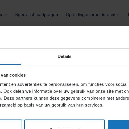
en
Specialist raadplegen
Opleidingen arbeidsrecht
oontransparantie
Ziekte
Meer
Details
DV)
 van cookies
ent en advertenties te personaliseren, om functies voor social
. Ook delen we informatie over uw gebruik van onze site met on
e. Deze partners kunnen deze gegevens combineren met andere i
H7.
Verkorting arbeidsduur.
erzameld op basis van uw gebruik van hun services.
 van de arbeidsduur