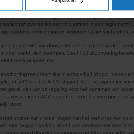
Aanpassen
rverkorting wordt doorgaans geregeld en gerealiseerd via 
 Het is evenwel ook mogelijk dat de werkgever en de medew
ereenkomst overeenkomen of plaatsen in een reglement
(1
gsraad instemming moeten verlenen bij het vaststellen, wi
gelingen betekenen doorgaans dat een medewerker recht he
 minder werkt, dan voorheen. Slecht bij uitzondering bete
nder (loon)compensatie.
rverkorting resulteert dus in extra vrije tijd voor medewe
ekend (ATV-uren of A.T.V.-dagen). Voor het opnemen van d
t het geval, dan kan de regeling voor het opnemen van vaka
gegeven wanneer ADV-dagen verjaren. De werkgever betaal
elijk door.
van het sparen van uren of dagen kan het verkorten van de
n minder te gaan werken. Werkt een medewerker over meer 
compenseerd doordat de medewerker later extra vrije uren