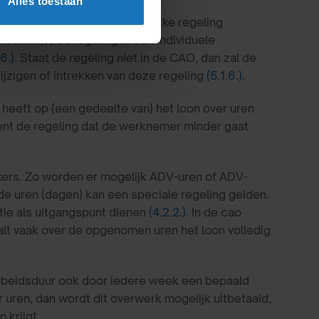
Alles toestaan
cao’s, aangezien een wettelijke regeling
erker(s) de regeling in een individuele
.6.)
. Staat de regeling niet in de CAO, dan zal de
jzigen of intrekken van deze regeling
(5.1.6.)
.
eft op (een gedeelte van) het loon over uren
kent de regeling dat de werknemer minder gaat
rkers. Zo worden er mogelijk ADV-uren of ADV-
e uren (dagen) kan een speciale regeling gelden.
ntie als uitgangspunt dienen
(4.2.2.)
. In de cao
t vaak over de opgenomen uren het loon volledig
 arbeidsduur ook door iedere week een bepaald
uren, dan wordt dit overwerk mogelijk uitbetaald,
 krijgt.