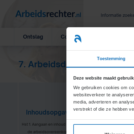
Ga
naar
Informatie zoek
inhoud
Ontslag
Concurrentiebeding
L
Toestemming
7. Arbeidsduurverkorting (A
Deze website maakt gebruik
We gebruiken cookies om cont
websiteverkeer te analyseren
media, adverteren en analys
verstrekt of die ze hebben v
Inhoudsopgave
Hst 1. Aangaan en inhoud van
Verkorting
de arbeidsovereenkomst