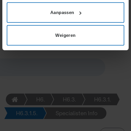
en bekendheid met de organisatie, maar kan
teleurstellingen veroorzaken of nieuwe vacatures
Aanpassen
creëren. Externe kandidaten bieden vaak frisse
perspectieven en doorbreken mogelijk verouderde
werkwijzen.
Weigeren
H6.
H6.3.
H6.3.1.
H6.3.1.5.
Specialisten Info