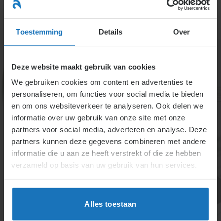
Ga
naar
menu
inhoud
Toestemming
Details
Over
Deze website maakt gebruik van cookies
We gebruiken cookies om content en advertenties te
personaliseren, om functies voor social media te bieden
en om ons websiteverkeer te analyseren. Ook delen we
informatie over uw gebruik van onze site met onze
6.3.1.5. Andere
partners voor social media, adverteren en analyse. Deze
partners kunnen deze gegevens combineren met andere
oplossingen voor een
informatie die u aan ze heeft verstrekt of die ze hebben
vacature
verzameld op basis van uw gebruik van hun services.
Alternatieven voor vacatures invullen omvatten
interne werving, taakverschuiving, automatisering en
Alles toestaan
uitzendkrachten. Interne werving biedt groeikansen