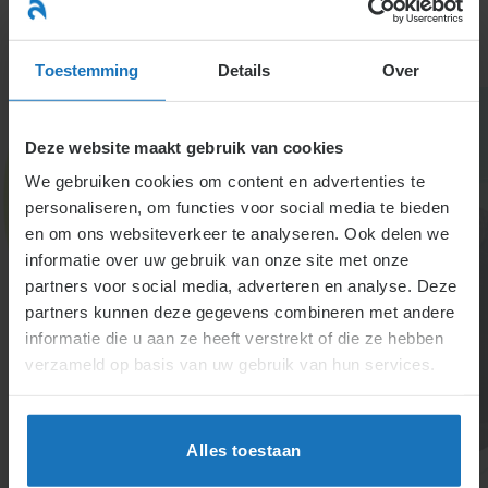
Ga
naar
menu
inhoud
Toestemming
Details
Over
Deze website maakt gebruik van cookies
We gebruiken cookies om content en advertenties te
personaliseren, om functies voor social media te bieden
en om ons websiteverkeer te analyseren. Ook delen we
informatie over uw gebruik van onze site met onze
4.3.1.4. Medewerker
partners voor social media, adverteren en analyse. Deze
partners kunnen deze gegevens combineren met andere
doet afstand van zijn
informatie die u aan ze heeft verstrekt of die ze hebben
recht op pensioen
verzameld op basis van uw gebruik van hun services.
Afzien van pensioenopbouw verhoogt het nettoloon
door het wegvallen van werknemerspremies, maar
Alles toestaan
werkgeversbijdragen vervallen ook. Verplichte