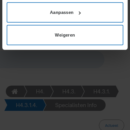
deelname via cao of pensioenfonds maakt afstand
vaak onmogelijk. Reeds opgebouwde pensioenen
Aanpassen
blijven altijd intact; hierop kan niet worden afgezien,
zelfs niet bij einde dienstverband.
Weigeren
H4.
H4.3.
H4.3.1.
H4.3.1.4.
Specialisten Info
Actueel