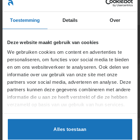
Ga
naar
menu
inhoud
Toestemming
Details
Over
Deze website maakt gebruik van cookies
We gebruiken cookies om content en advertenties te
personaliseren, om functies voor social media te bieden
Specialisten info
en om ons websiteverkeer te analyseren. Ook delen we
informatie over uw gebruik van onze site met onze
partners voor social media, adverteren en analyse. Deze
partners kunnen deze gegevens combineren met andere
Deze informatie is voor de cursisten van onze
informatie die u aan ze heeft verstrekt of die ze hebben
opleidingen.
verzameld op basis van uw gebruik van hun services.
Alles toestaan
Inlog voor cursisten