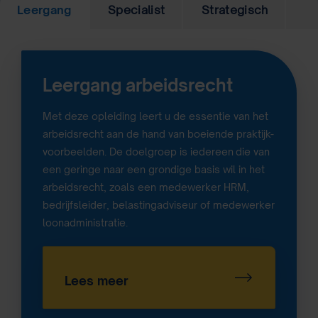
Leergang
Specialist
Strategisch
Leergang arbeidsrecht
Met deze opleiding leert u de essentie van het
arbeidsrecht aan de hand van boeiende praktijk-
voorbeelden. De doelgroep is iedereen
die van
een geringe naar een grondige basis wil in het
arbeidsrecht, zoals een medewerker HRM,
bedrijfsleider, belastingadviseur of medewerker
loonadministratie.
Lees meer