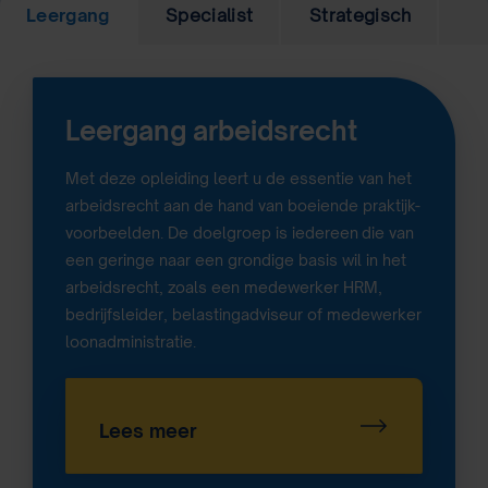
Leergang
Specialist
Strategisch
Leergang arbeidsrecht
Met deze opleiding leert u de essentie van het
arbeidsrecht aan de hand van boeiende praktijk-
voorbeelden. De doelgroep is iedereen
die van
een geringe naar een grondige basis wil in het
arbeidsrecht, zoals een medewerker HRM,
bedrijfsleider, belastingadviseur of medewerker
loonadministratie.
Lees meer