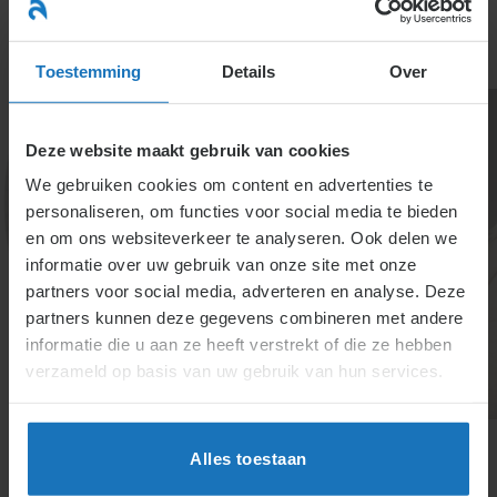
Ga
naar
menu
inhoud
Toestemming
Details
Over
Deze website maakt gebruik van cookies
We gebruiken cookies om content en advertenties te
personaliseren, om functies voor social media te bieden
Specialisten info
en om ons websiteverkeer te analyseren. Ook delen we
informatie over uw gebruik van onze site met onze
partners voor social media, adverteren en analyse. Deze
partners kunnen deze gegevens combineren met andere
Deze informatie is voor de cursisten van onze
informatie die u aan ze heeft verstrekt of die ze hebben
opleidingen.
verzameld op basis van uw gebruik van hun services.
Alles toestaan
Inlog voor cursisten